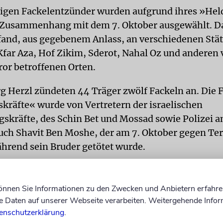
rigen Fackelentzünder wurden aufgrund ihres »He
 Zusammenhang mit dem 7. Oktober ausgewählt. D
and, aus gegebenem Anlass, an verschiedenen Stätt
Kfar Aza, Hof Zikim, Sderot, Nahal Oz und anderen
r betroffenen Orten.
g Herzl zündeten 44 Träger zwölf Fackeln an. Die F
skräfte« wurde von Vertretern der israelischen
gskräfte, des Schin Bet und Mossad sowie Polizei 
uch Shavit Ben Moshe, der am 7. Oktober gegen Ter
hrend sein Bruder getötet wurde.
«-Fackel zündeten Zivilisten an, die mutig handel
tten. Dazu gehörte Youssef Elziadna, ein beduinisc
können Sie Informationen zu den Zwecken und Anbietern erfahre
rer aus Rahat, der heldenhaft 30 Menschen beim N
Daten auf unserer Webseite verarbeiten. Weitergehende Infor
t fuhr, während er sein Leben riskierte. Die Fackel 
enschutzerklärung
.