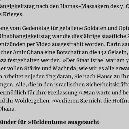
ängigkeitstag nach den Hamas-Massakern des 7. 
s Krieges.
ng vom Gedenktag für gefallene Soldaten und Opf
Unabhängigkeitstag war die diesjährige staatliche
ntzünden per Video ausgestrahlt worden. Darin sa
cher Amir Ohana eine Botschaft an die 132 Geiseln,
za festgehalten werden. »Der Staat Israel war am 7
ner vollen Stärke und Macht da, wie wir es alle erwa
m arbeitet er jeden Tag daran, Sie nach Hause zu Ih
gen. Alle, die in den israelischen Sicherheitskräft
rmüdlich für Ihre Freilassung.« Man warte und bet
d ihr Wohlergehen. »Verlieren Sie nicht die Hoffn
 Ohana.
zünder für »Heldentum« ausgesucht