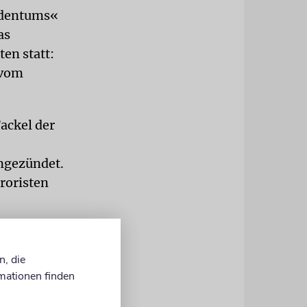
ldentums«
as
en statt:
 vom
ackel der
angezündet.
roristen
ten, um
her
n, die
ova Festival
mationen finden
der