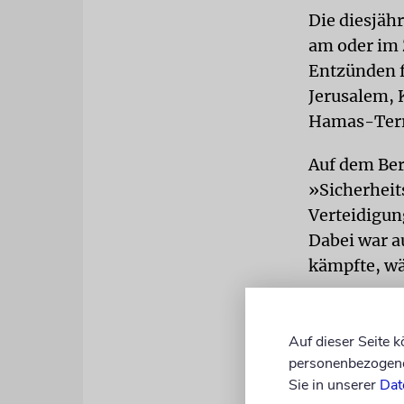
Die diesjäh
am oder im
Entzünden f
Jerusalem, 
Hamas-Terro
Auf dem Ber
»Sicherheit
Verteidigun
Dabei war a
kämpfte, wä
Die »Retter
Leben zu re
Auf dieser Seite 
Kleinbusfah
personenbezogene 
in Sicherhei
Sie in unserer
Dat