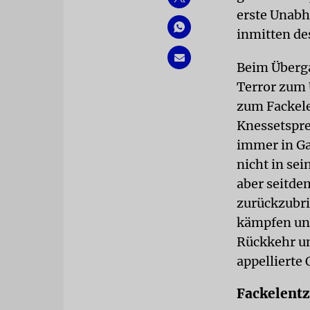
erste Unabh
inmitten de
Beim Überga
Terror zum 
zum Fackele
Knessetspre
immer in Ga
nicht in sei
aber seitde
zurückzubrin
kämpfen une
Rückkehr un
appellierte
Fackelent