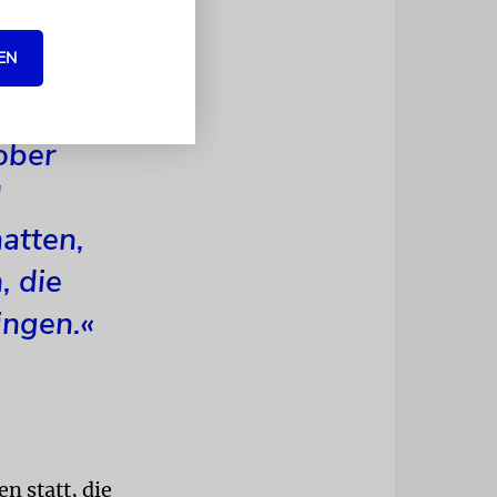
rabisch-
encerin,
EN
ober
d
hatten,
, die
ingen.«
n statt, die