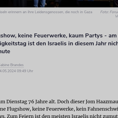
iseln erinnern an ihre Leidensgenossen, die noch in Gaza
Foto: Foru
V
gshow, keine Feuerwerke, kaum Partys - am
keitstag ist den Israelis in diesem Jahr nic
mute
abine Brandes
.05.2024 09:49 Uhr
 am Dienstag 76 Jahre alt. Doch dieser Jom Haazmaut
ine Flugshow, keine Feuerwerke, kein Fahnenschw
s. Zum Feiern ist den meisten Israelis nicht zumute