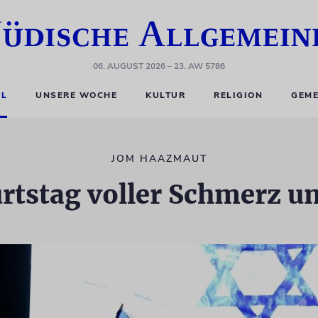
06. AUGUST 2026
– 23. AW 5786
EL
UNSERE WOCHE
KULTUR
RELIGION
GEME
JOM HAAZMAUT
rtstag voller Schmerz u