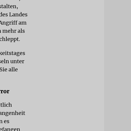
talten,
 des Landes
Angriff am
n mehr als
chleppt.
eitstages
seln unter
ie alle
rror
tlich
gangenheit
n es
gefangen