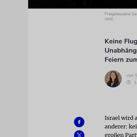
Freigelassene Ge
sind.
Keine Flu
Unabhängig
Feiern zu
von
S
14
Israel wird
anderer: ke
großen Party