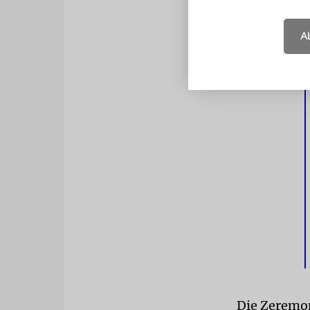
»öffentlich
israelischen
A
entzündet.
Die Zeremon