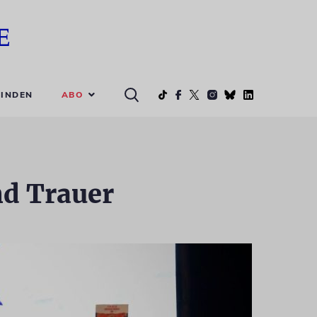
ABO
INDEN
nd Trauer