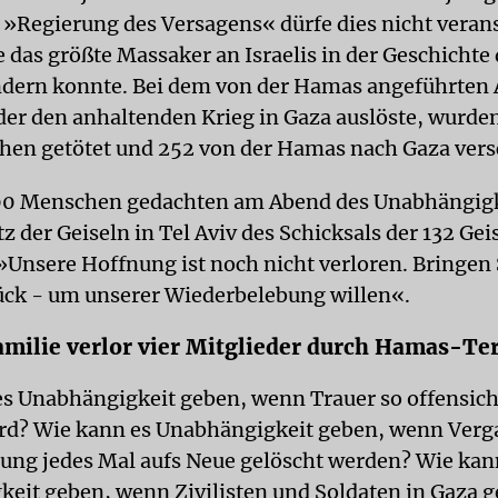
 »Regierung des Versagens« dürfe dies nicht verans
 das größte Massaker an Israelis in der Geschichte
ndern konnte. Bei dem von der Hamas angeführten 
 der den anhaltenden Krieg in Gaza auslöste, wurde
en getötet und 252 von der Hamas nach Gaza vers
00 Menschen gedachten am Abend des Unabhängigk
z der Geiseln in Tel Aviv des Schicksals der 132 Gei
Unsere Hoffnung ist noch nicht verloren. Bringen S
ück - um unserer Wiederbelebung willen«.
milie verlor vier Mitglieder durch Hamas-Te
s Unabhängigkeit geben, wenn Trauer so offensich
ird? Wie kann es Unabhängigkeit geben, wenn Ver
ung jedes Mal aufs Neue gelöscht werden? Wie kan
eit geben, wenn Zivilisten und Soldaten in Gaza 