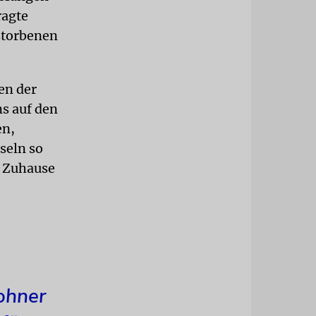
ragte
rstorbenen
en der
s auf den
en,
seln so
r Zuhause
ohner