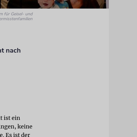
m für Geisel- und
ermisstenfamilien
ht nach
 ist ein
ingen, keine
. Es ist der