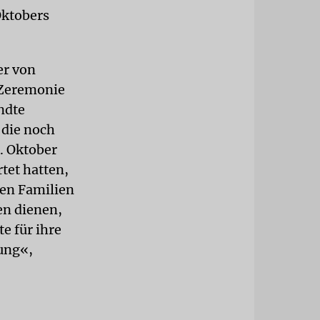
Oktobers
er von
 Zeremonie
ndte
 die noch
. Oktober
rtet hatten,
ren Familien
en dienen,
e für ihre
ung«,