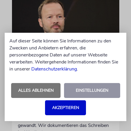
Auf dieser Seite können Sie Informationen zu den
Zwecken und Anbietern erfahren, die
personenbezogene Daten auf unserer Webseite
MEINUNG
verarbeiten. Weitergehende Informationen finden Sie
in unserer
Datenschutzerklärung
.
Wie Georg Restle die
Glaubwürdigkeit des ÖRR
untergräbt
ALLES ABLEHNEN
EINSTELLUNGEN
Nach dem X-Post des Journalisten hat sich
Felix Schotland, Vorstand der Synagogen-
AKZEPTIEREN
Gemeinde Köln, an WDR-
Programmdirektorin Andrea Schafarczyk
gewandt. Wir dokumentieren das Schreiben