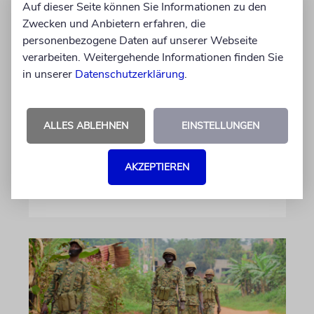
Auf dieser Seite können Sie Informationen zu den
Jerusalem: Gedenken an den
Zwecken und Anbietern erfahren, die
in Hamas-Gefangenschaft
personenbezogene Daten auf unserer Webseite
ermordeten Hersh
verarbeiten. Weitergehende Informationen finden Sie
in unserer
Datenschutzerklärung
.
Goldberg-Polin
Hunderte Menschen haben am Freitag der in
Gaza ermordeten Hamas-Geisel Hersh
ALLES ABLEHNEN
EINSTELLUNGEN
Goldberg-Polin gedacht. Es ist die zweite
Jahrzeit
AKZEPTIEREN
09.08.2026