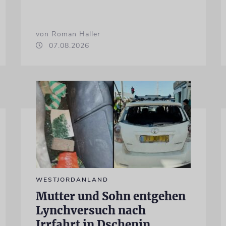
von Roman Haller
07.08.2026
WESTJORDANLAND
Mutter und Sohn entgehen
Lynchversuch nach
Irrfahrt in Dschenin