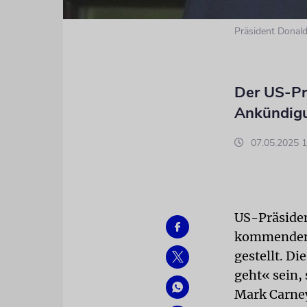
Präsident Donal
Der US-Prä
Ankündigu
07.05.2025 1
US-Präsiden
kommenden 
gestellt. D
geht« sein,
Mark Carne