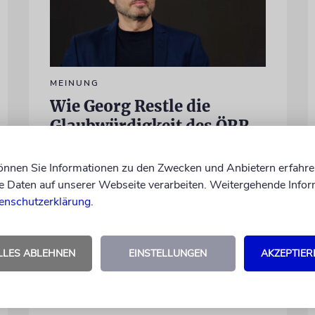
MEINUNG
Wie Georg Restle die
Glaubwürdigkeit des ÖRR
untergräbt
können Sie Informationen zu den Zwecken und Anbietern erfahre
Nach dem X-Post des Journalisten hat sich
Daten auf unserer Webseite verarbeiten. Weitergehende Infor
Felix Schotland, Vorstand der Synagogen-
enschutzerklärung
.
Gemeinde Köln, an WDR-
Programmdirektorin Andrea Schafarczyk
gewandt. Wir dokumentieren das
LLES ABLEHNEN
EINSTELLUNGEN
AKZEPTIER
Schreiben im Wortlaut
von Felix Schotland
07.08.2026