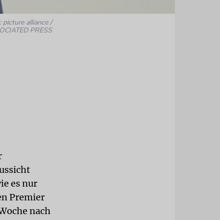
 picture alliance /
OCIATED PRESS
r
ussicht
ie es nur
en Premier
 Woche nach