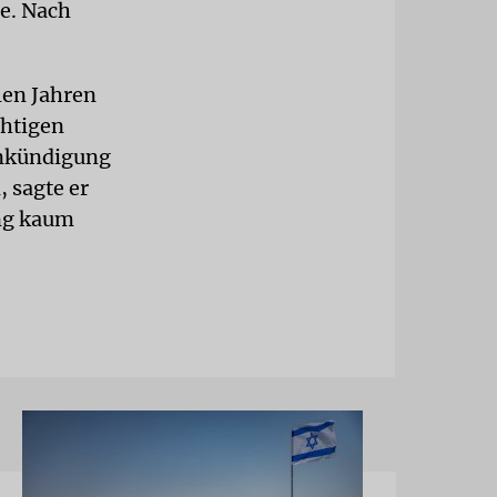
te. Nach
len Jahren
htigen
Ankündigung
 sagte er
ung kaum