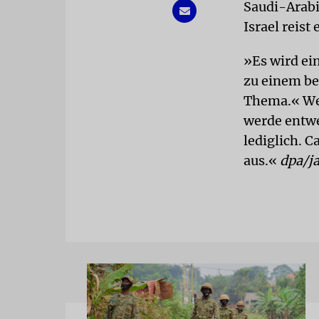
Saudi-Arabi
Israel reist 
»Es wird ei
zu einem b
Thema.« Wei
werde entwe
lediglich. 
aus.«
dpa/j