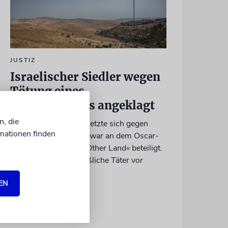
JUSTIZ
Israelischer Siedler wegen
Tötung eines
Palästinensers angeklagt
n, die
Der getötete Aktivist setzte sich gegen
mationen finden
Siedlergewalt ein und war an dem Oscar-
prämierten Film »No Other Land« beteiligt.
Jetzt steht der mutmaßliche Täter vor
Gericht
EN
07.08.2026