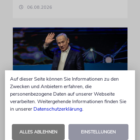
06.08.2026
Auf dieser Seite können Sie Informationen zu den
Zwecken und Anbietern erfahren, die
personenbezogene Daten auf unserer Webseite
WAHLKAMPF
verarbeiten. Weitergehende Informationen finden Sie
Who’s who in Jerusalem?
in unserer
Datenschutzerklärung
.
Israels Parteien buhlen nicht nur um
potenzielle Wähler, sondern auch um
mögliche Bündnisse
ALLES ABLEHNEN
EINSTELLUNGEN