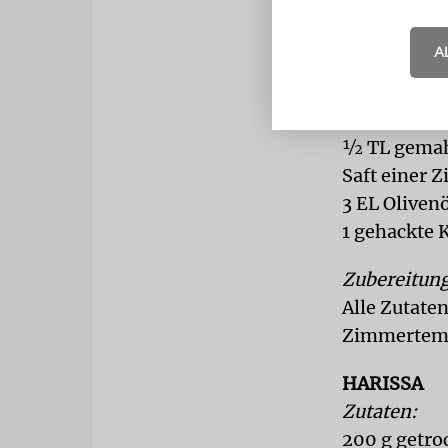
Zutaten für
50 g entker
A
4 Orangen, 
1 EL Harissa
1 EL gehack
½ TL gema
Saft einer Z
3 EL Oliven
1 gehackte
Zubereitung
Alle Zutate
Zimmertemp
HARISSA
Zutaten:
200 g getro