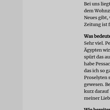
Bei uns lieg
dem Wohnzim
Neues gibt, 
Zeitung ist 
Was bedeute
Sehr viel. P
Ägypten wir
spürt das au
habe Pessac
das ich so g
Proselyten 
gewesen. Be
kurz darauf 
meiner Lieb
Wie bereiten