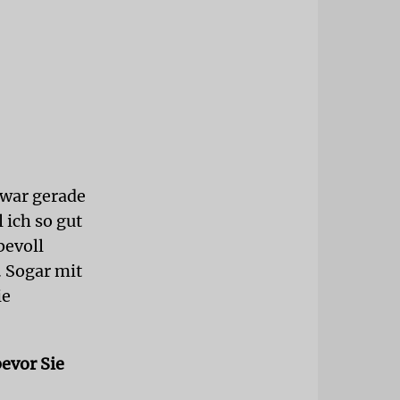
s war gerade
 ich so gut
bevoll
. Sogar mit
ie
bevor Sie