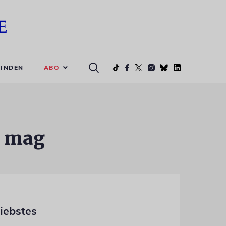
ABO
INDEN
n mag
iebstes