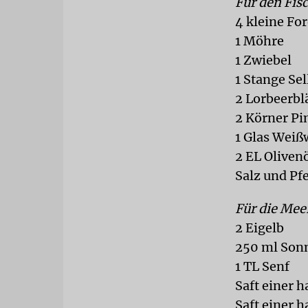
Für den Fis
4 kleine For
1 Möhre
1 Zwiebel
1 Stange Sel
2 Lorbeerbl
2 Körner P
1 Glas Weiß
2 EL Oliven
Salz und Pfe
Für die Mee
2 Eigelb
250 ml Son
1 TL Senf
Saft einer h
Saft einer 