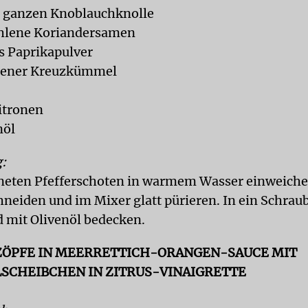
r ganzen Knoblauchknolle
lene Koriandersamen
es Paprikapulver
lener Kreuzkümmel
Zitronen
nöl
:
neten Pfefferschoten in warmem Wasser einweiche
neiden und im Mixer glatt pürieren. In ein Schrau
d mit Olivenöl bedecken.
ÖPFE IN MEERRETTICH-ORANGEN-SAUCE MIT
SCHEIBCHEN IN ZITRUS-VINAIGRETTE