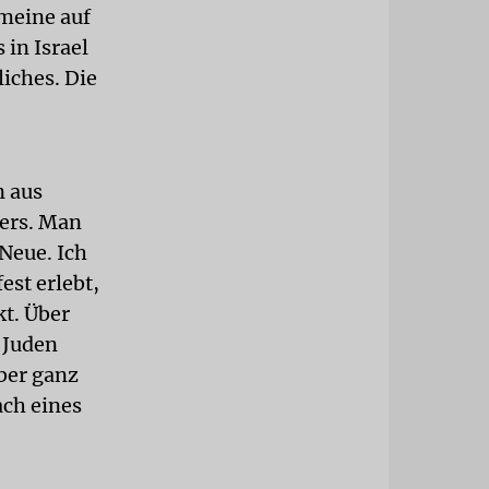
emeine auf
in Israel
liches. Die
n aus
ders. Man
 Neue. Ich
st erlebt,
kt. Über
 Juden
ber ganz
ach eines