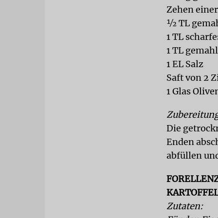
Zehen eine
½ TL gemah
1 TL scharf
1 TL gemah
1 EL Salz
Saft von 2 
1 Glas Olive
Zubereitung
Die getrock
Enden absch
abfüllen un
FORELLENZ
KARTOFFEL
Zutaten: