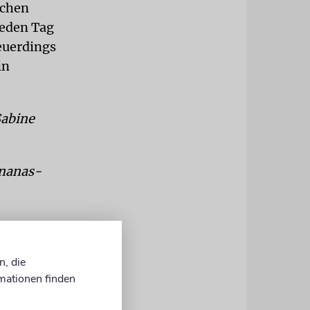
schen
 jeden Tag
euerdings
in
Sabine
Ananas-
erwendete
n, die
zeugt den
mationen finden