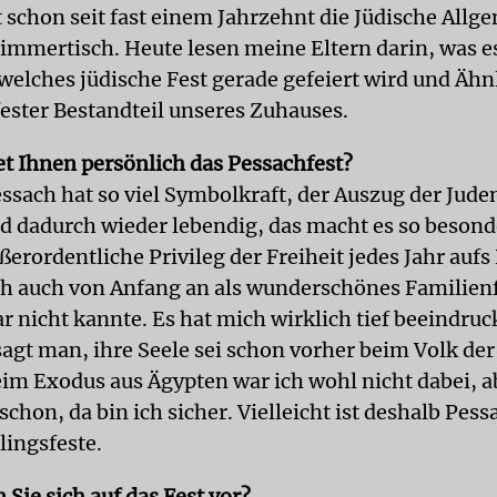
t schon seit fast einem Jahrzehnt die Jüdische Allg
mertisch. Heute lesen meine Eltern darin, was es 
welches jüdische Fest gerade gefeiert wird und Ähn
fester Bestandteil unseres Zuhauses.
t Ihnen persönlich das Pessachfest?
essach hat so viel Symbolkraft, der Auszug der Jude
d dadurch wieder lebendig, das macht es so beson
ßerordentliche Privileg der Freiheit jedes Jahr aufs
h auch von Anfang an als wunderschönes Familienfe
ar nicht kannte. Es hat mich wirklich tief beeindruc
sagt man, ihre Seele sei schon vorher beim Volk der
im Exodus aus Ägypten war ich wohl nicht dabei, a
schon, da bin ich sicher. Vielleicht ist deshalb Pess
lingsfeste.
 Sie sich auf das Fest vor?