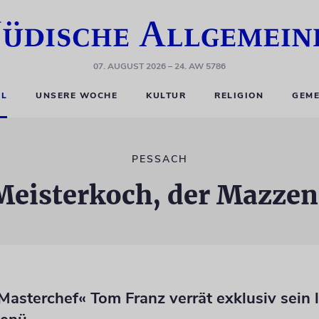
07. AUGUST 2026
– 24. AW 5786
EL
UNSERE WOCHE
KULTUR
RELIGION
GEME
PESSACH
Meisterkoch, der Mazze
asterchef« Tom Franz verrät exklusiv sein l