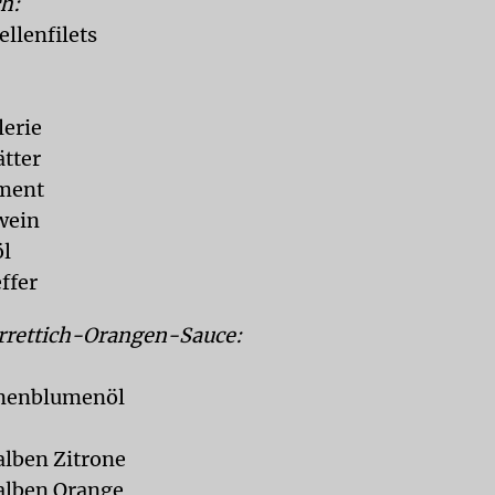
ch:
ellenfilets
lerie
ätter
iment
wein
öl
ffer
rrettich-Orangen-Sauce:
nenblumenöl
alben Zitrone
halben Orange