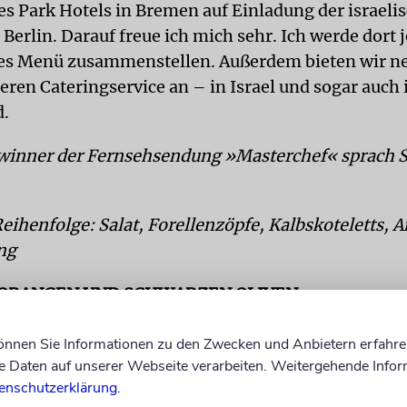
es Park Hotels in Bremen auf Einladung der israeli
 Berlin. Darauf freue ich mich sehr. Ich werde dort
es Menü zusammenstellen. Außerdem bieten wir n
eren Cateringservice an – in Israel und sogar auch 
d.
winner der Fernsehsendung »Masterchef« sprach 
ihenfolge: Salat, Forellenzöpfe, Kalbskoteletts, 
ng
 ORANGEN UND SCHWARZEN OLIVEN
und überraschende Geschmackskombination. Die v
können Sie Informationen zu den Zwecken und Anbietern erfahre
ne Paste aus getrockneten süßen Pfefferschoten) er
Daten auf unserer Webseite verarbeiten. Weitergehende Infor
pikanten Geschmack.
enschutzerklärung
.