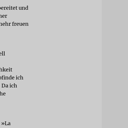
bereitet und
mer
mehr freuen
ell
hkeit
finde ich
 Da ich
che
t »La