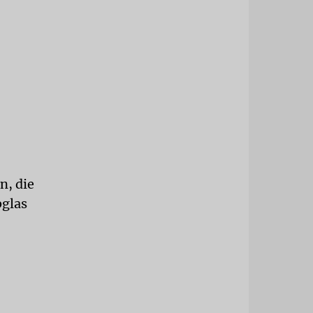
n, die
bglas