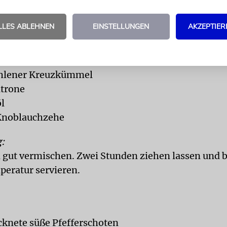
 4 Personen:
nte, schwarze Oliven
LLES ABLEHNEN
EINSTELLUNGEN
AKZEPTIER
geschält und in Würfel geschnitten
 (gehäuft)
ter frischer Koriander
hlener Kreuzkümmel
itrone
öl
 Knoblauchzehe
:
n gut vermischen. Zwei Stunden ziehen lassen und b
eratur servieren.
cknete süße Pfefferschoten