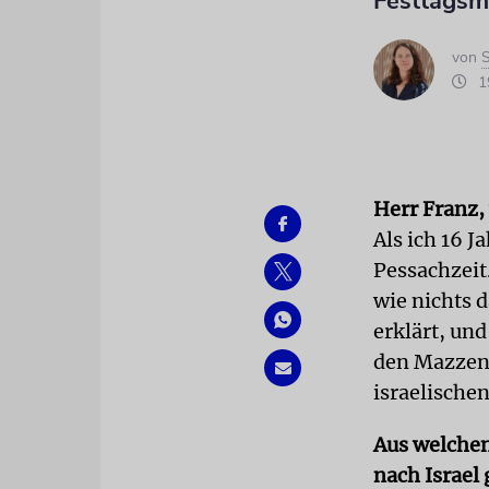
Festtags
von
S
19
Herr Franz,
Als ich 16 J
Pessachzeit.
wie nichts d
erklärt, und
den Mazzen 
israelische
Aus welchen
nach Israel