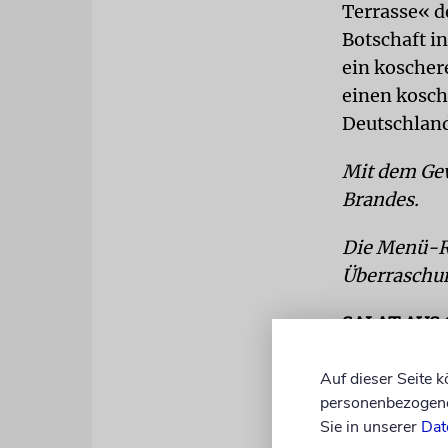
Terrasse« d
Botschaft in
ein koscher
einen kosch
Deutschlan
Mit dem Ge
Brandes.
Die Menü-Re
Überraschu
SALAT AUS
Einmalige 
Auf dieser Seite 
Harissa (ei
personenbezogene 
tiefen und 
Sie in unserer
Dat