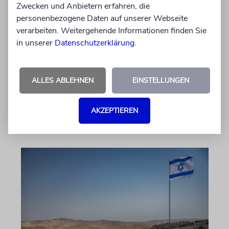
Zwecken und Anbietern erfahren, die
Nach dem X-Post des Journalisten hat sich
personenbezogene Daten auf unserer Webseite
Felix Schotland, Vorstand der Synagogen-
verarbeiten. Weitergehende Informationen finden Sie
Gemeinde Köln, an WDR-
in unserer
Datenschutzerklärung
.
Programmdirektorin Andrea Schafarczyk
gewandt. Wir dokumentieren das Schreiben
im Wortlaut
ALLES ABLEHNEN
EINSTELLUNGEN
von Felix Schotland
AKZEPTIEREN
07.08.2026