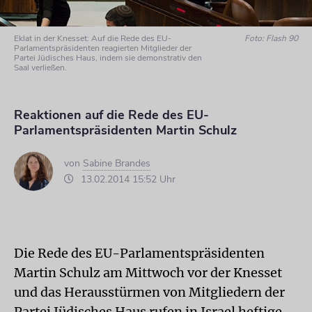
Eklat in der Knesset: Auf die Rede des EU-
Foto: Flash 90
Parlamentspräsidenten reagierten Mitglieder der
Partei Jüdisches Haus, indem sie demonstrativ den
Saal verließen.
Reaktionen auf die Rede des EU-
Parlamentspräsidenten Martin Schulz
von
Sabine Brandes
13.02.2014 15:52 Uhr
Die Rede des EU-Parlamentspräsidenten
Martin Schulz am Mittwoch vor der Knesset
und das Herausstürmen von Mitgliedern der
Partei Jüdisches Haus rufen in Israel heftige