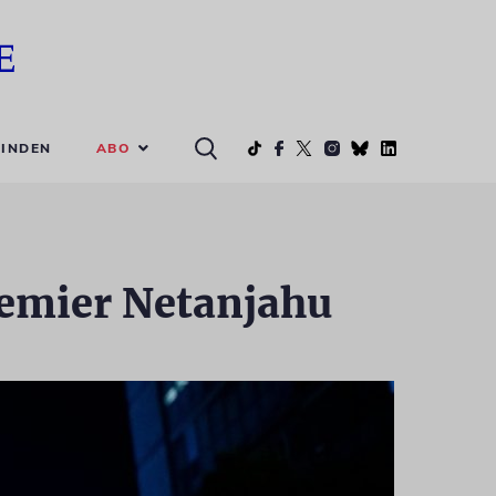
ABO
INDEN
remier Netanjahu