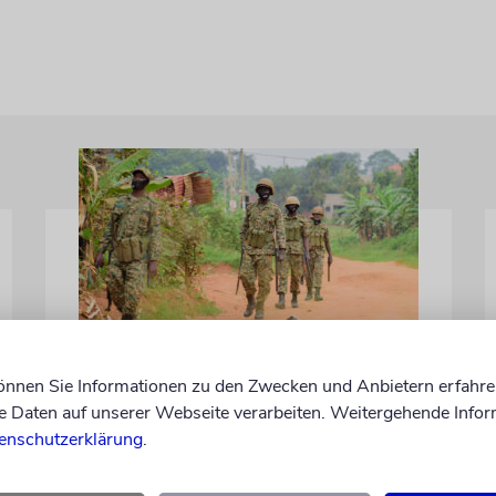
NAHOST
können Sie Informationen zu den Zwecken und Anbietern erfahre
Ugandas Parlament billigt
Daten auf unserer Webseite verarbeiten. Weitergehende Infor
Truppenentsendung nach
enschutzerklärung
.
Gaza