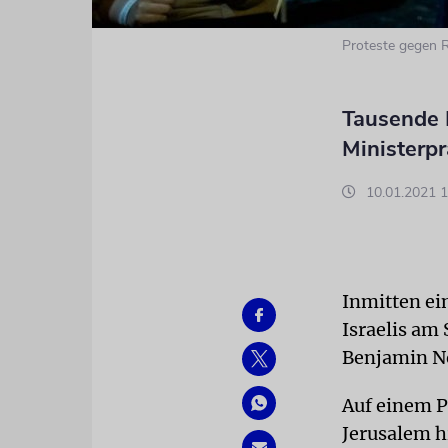
Proteste gegen R
Tausende I
Ministerp
10.01.2021 1
Inmitten ei
Israelis am
Benjamin N
Auf einem P
Jerusalem h