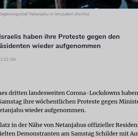
egierungschef Netanjahu in Jerusalem (Archiv)
sraelis haben ihre Proteste gegen den
räsidenten wieder aufgenommen
1:22 Uhr
nes dritten landesweiten Corona-Lockdowns habe
 Samstag ihre wöchentlichen Proteste gegen Minist
etanjahu wieder aufgenommen.
latz in der Nähe von Netanjahus offizieller Residen
ielten Demonstranten am Samstag Schilder mit Auf