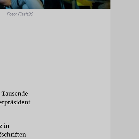
Foto: Flash90
n Tausende
erpräsident
z in
schriften