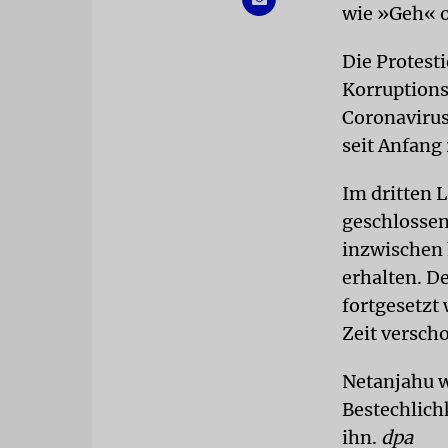
wie »Geh« o
Die Protesti
Korruptions
Coronavirus
seit Anfang
Im dritten 
geschlossen
inzwischen 
erhalten. D
fortgesetzt
Zeit versch
Netanjahu w
Bestechlich
ihn.
dpa