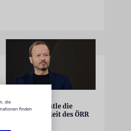
MEINUNG
n, die
Wie Georg Restle die
mationen finden
Glaubwürdigkeit des ÖRR
untergräbt