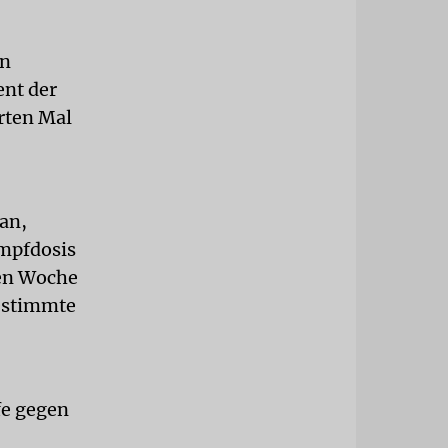
in
ent der
erten Mal
an,
Impfdosis
den Woche
estimmte
fe gegen