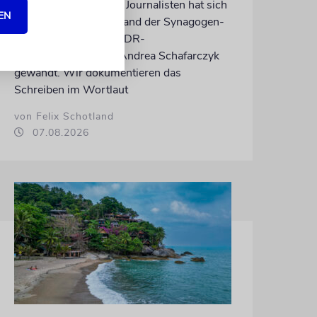
Nach dem X-Post des Journalisten hat sich
EN
Felix Schotland, Vorstand der Synagogen-
Gemeinde Köln, an WDR-
Programmdirektorin Andrea Schafarczyk
gewandt. Wir dokumentieren das
Schreiben im Wortlaut
von Felix Schotland
07.08.2026