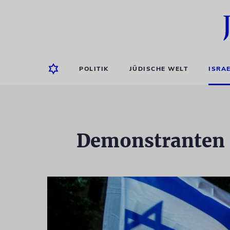
POLITIK
JÜDISCHE WELT
ISRA
Demonstranten f