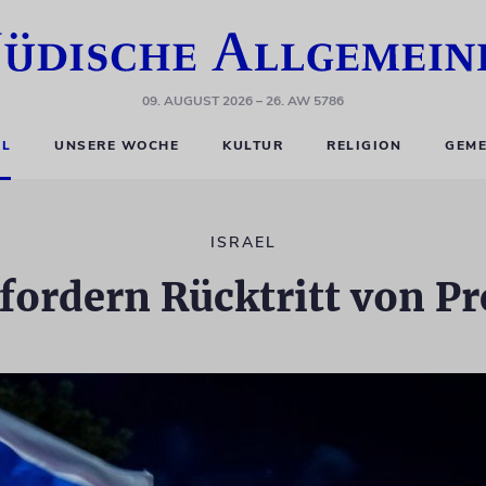
09. AUGUST 2026
– 26. AW 5786
EL
UNSERE WOCHE
KULTUR
RELIGION
GEME
ISRAEL
ordern Rücktritt von P