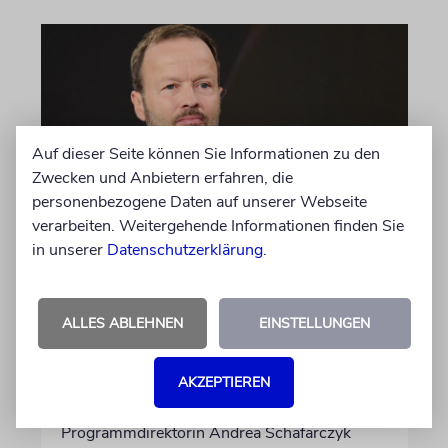
Auf dieser Seite können Sie Informationen zu den
Zwecken und Anbietern erfahren, die
personenbezogene Daten auf unserer Webseite
verarbeiten. Weitergehende Informationen finden Sie
MEINUNG
in unserer
Datenschutzerklärung
.
Wie Georg Restle die
Glaubwürdigkeit des ÖRR
untergräbt
ALLES ABLEHNEN
EINSTELLUNGEN
Nach dem X-Post des Journalisten hat sich
AKZEPTIEREN
Felix Schotland, Vorstand der Synagogen-
Gemeinde Köln, an WDR-
Programmdirektorin Andrea Schafarczyk