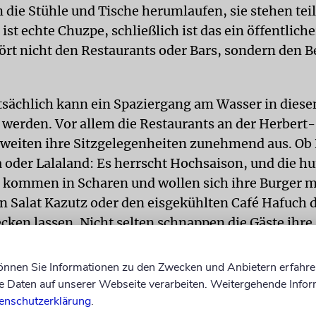
 die Stühle und Tische herumlaufen, sie stehen tei
ist echte Chuzpe, schließlich ist das ein öffentliche
ört nicht den Restaurants oder Bars, sondern den
sächlich kann ein Spaziergang am Wasser in dies
werden. Vor allem die Restaurants an der Herber
weiten ihre Sitzgelegenheiten zunehmend aus. Ob
 oder Lalaland: Es herrscht Hochsaison, und die h
 kommen in Scharen und wollen sich ihre Burger 
n Salat Kazutz oder den eisgekühlten Café Hafuch 
ken lassen. Nicht selten schnappen die Gäste ihre
htigen Stühle und schleppen sie selbst bis ans Wass
können Sie Informationen zu den Zwecken und Anbietern erfahre
Caspy. Die Frau aus Paris ist zum zweiwöchigen Fam
Daten auf unserer Webseite verarbeiten. Weitergehende Infor
. Sie hat ihren Tisch am Banana Beach rund zwei Me
enschutzerklärung
.
stellt. »Ich finde es herrlich«, lobt sie die Atmos