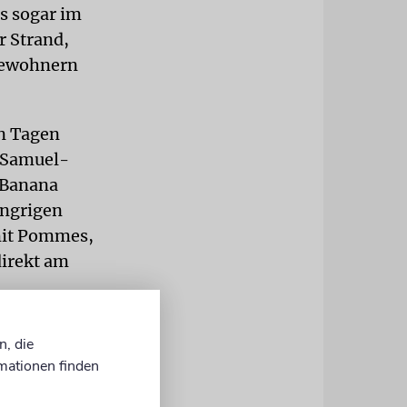
ls sogar im
r Strand,
 Bewohnern
en Tagen
t-Samuel-
 Banana
ungrigen
mit Pommes,
direkt am
er.
n, die
ilienurlaub
mationen finden
ter vom
phäre und