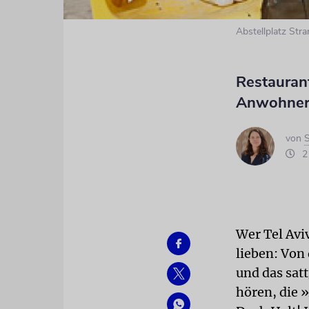
Abstellplatz Stra
Restauran
Anwohnern
von
S
21
Wer Tel Avi
lieben: Von
und das sat
hören, die 