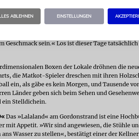
re dunkle Sonnenbrille. Als Jugendliche sei sie mit 
LLES ABLEHNEN
EINSTELLUNGEN
AKZEPTIER
wesen, habe den Strand aber als langweilig in Erinn
außer Sand und Wasser. Umso mehr freut es mich, wi
at. Jetzt ist richtig etwas los. Genau so muss ein Ur
 Geschmack sein.« Los ist dieser Tage tatsächlich
rdimensionalen Boxen der Lokale dröhnen die neu
arts, die Matkot-Spieler dreschen mit ihren Holzsc
ll ein, als gäbe es kein Morgen, und Tausende vo
erren Länder geben sich beim Sehen und Gesehenw
ein Stelldichein.
D«
Das »Lalaland« am Gordonstrand ist eine Hochb
r mit Appetit. »Wir sind angewiesen, die Stühle un
 ans Wasser zu stellen«, bestätigt einer der Kellne