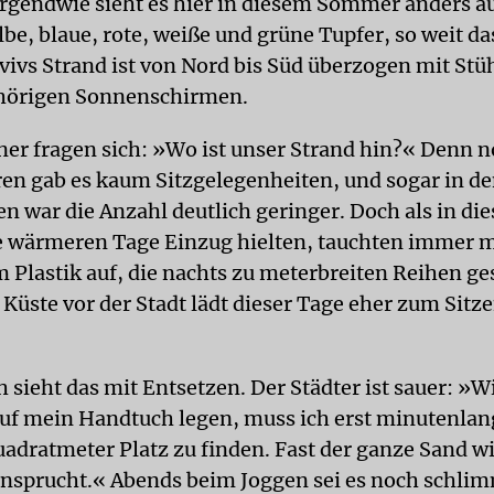
Irgendwie sieht es hier in diesem Sommer anders au
be, blaue, rote, weiße und grüne Tupfer, so weit d
Avivs Strand ist von Nord bis Süd überzogen mit St
hörigen Sonnenschirmen.
er fragen sich: »Wo ist unser Strand hin?« Denn n
ren gab es kaum Sitzgelegenheiten, und sogar in de
en war die Anzahl deutlich geringer. Doch als in di
e wärmeren Tage Einzug hielten, tauchten immer 
m Plastik auf, die nachts zu meterbreiten Reihen ge
 Küste vor der Stadt lädt dieser Tage eher zum Sit
 sieht das mit Entsetzen. Der Städter ist sauer: »Wi
uf mein Handtuch legen, muss ich erst minutenlan
adratmeter Platz zu finden. Fast der ganze Sand w
nsprucht.« Abends beim Joggen sei es noch schli