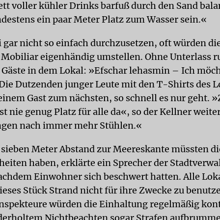
ett voller kühler Drinks barfuß durch den Sand bala
estens ein paar Meter Platz zum Wasser sein.«
 gar nicht so einfach durchzusetzen, oft würden di
 Mobiliar eigenhändig umstellen. Ohne Unterlass r
 Gäste in dem Lokal: »Efschar lehasmin – Ich möc
 Die Dutzenden junger Leute mit den T-Shirts des L
einem Gast zum nächsten, so schnell es nur geht. »
st nie genug Platz für alle da«, so der Kellner weite
ngen nach immer mehr Stühlen.«
sieben Meter Abstand zur Meereskante müssten di
heiten haben, erklärte ein Sprecher der Stadtverwa
achdem Einwohner sich beschwert hatten. Alle Loka
dieses Stück Strand nicht für ihre Zwecke zu benutz
Inspekteure würden die Einhaltung regelmäßig kont
derholtem Nichtbeachten sogar Strafen aufbrumme