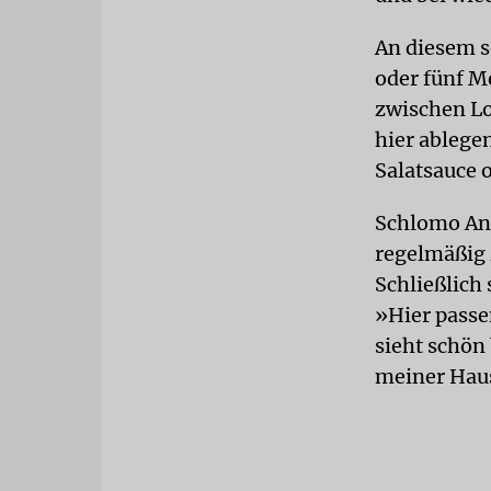
An diesem s
oder fünf M
zwischen Lo
hier ablege
Salatsauce 
Schlomo Ang
regelmäßig z
Schließlich 
»Hier passe
sieht schön 
meiner Haus