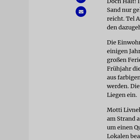
Doch Halt! 
Sand nur gel
reicht. Tel 
den dazuge
Die Einwohn
einigen Jah
großen Feri
Frühjahr di
aus farbige
werden. Die
Liegen ein.
Motti Livneh
am Strand a
um einen Qu
Lokalen bea