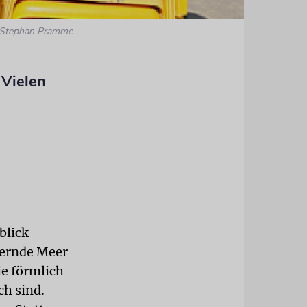
 Stephan Pramme
 Vielen
blick
zernde Meer
ie förmlich
ch sind.