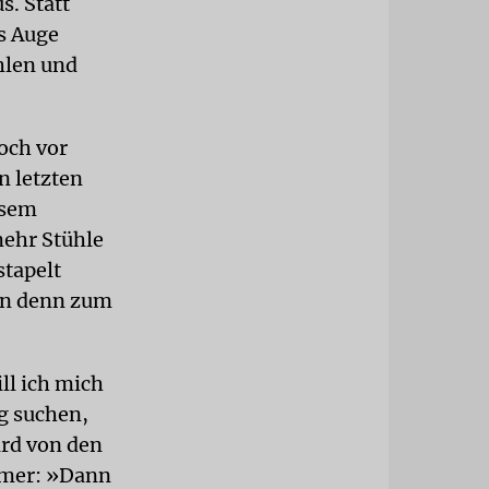
s. Statt
as Auge
ühlen und
och vor
n letzten
esem
mehr Stühle
stapelt
zen denn zum
ll ich mich
g suchen,
ird von den
mmer: »Dann