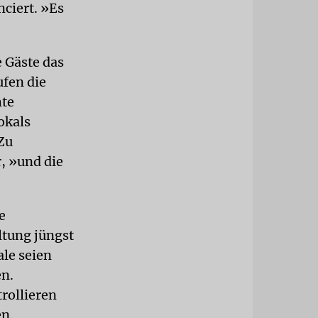
nciert. »Es
e Gäste das
ufen die
hte
okals
Zu
r, »und die
e
ltung jüngst
le seien
en.
rollieren
n.