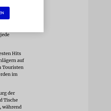
ihren Eltern
EN
erung. »Es
e sich alles
laubsort
 jede
esten Hits
hlägern auf
n Touristen
erden im
urg der
d Tische
r, während