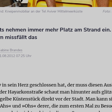
nd: Kneipenmobiliar an der Tel Aviver Mittelmeerküste
Foto:
ts nehmen immer mehr Platz am Strand ein.
 missfällt das
abine Brandes
.08.2012 07:25 Uhr
v in sein Herz geschlossen hat, der muss diesen Aus
 der Hayarkonstraße schaut man hinunter aufs glit
tgelbe Küstenstück direkt vor der Stadt. Man kann s
»Ahs« und »Ohs« derer, die zum ersten Mal zu Besu