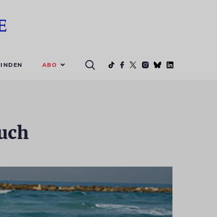
ABO
INDEN
tuch