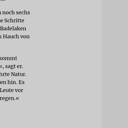
n noch sechs
e Schritte
 Badelaken
in Hauch von
d kommt
, sagt er.
hrte Natur.
en hin. Es
 Leute vor
fregen.«