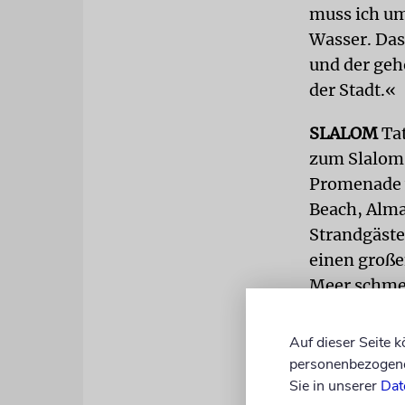
muss ich um
Wasser. Das 
und der geh
der Stadt.«
SLALOM
Tat
zum Slalom 
Promenade 
Beach, Alma
Strandgäste
einen große
Meer schmec
leichtgewic
Auf dieser Seite 
Wie Claire 
personenbezogene 
in Tel Aviv
Sie in unserer
Dat
Wasser aufge