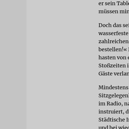
er sein Tabl
müssen mind
Doch das sei
wasserfeste
zahlreichen
bestellen!«
hasten von 
Stoßzeiten i
Gäste verla
Mindestens 
Sitzgelegen
im Radio, n
instruiert, 
Städtische 
und bei wie