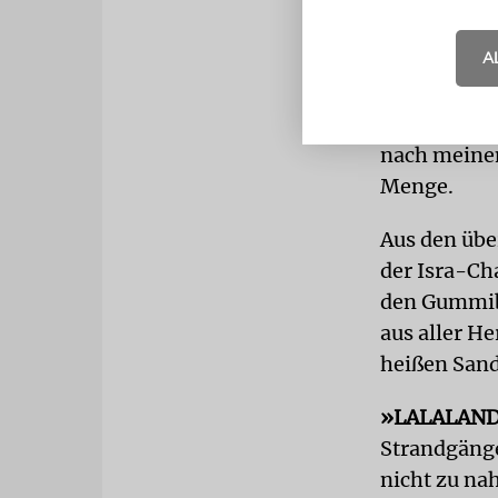
lugt über ih
A
oft hier ge
gab nichts 
entwickelt h
nach meinem
Menge.
Aus den übe
der Isra-Ch
den Gummiba
aus aller H
heißen Sand 
»LALALAN
Strandgänge
nicht zu nah