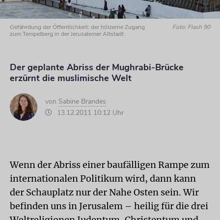
Gefährdung der Öffentlichkeit: der hölzerne Zugang
Foto: Flash 90
zum Tempelberg in der Jerusalemer Altstadt
Der geplante Abriss der Mughrabi-Brücke
erzürnt die muslimische Welt
von
Sabine Brandes
13.12.2011 10:12 Uhr
Wenn der Abriss einer baufälligen Rampe zum
internationalen Politikum wird, dann kann
der Schauplatz nur der Nahe Osten sein. Wir
befinden uns in Jerusalem – heilig für die drei
Weltreligionen Judentum, Christentum und