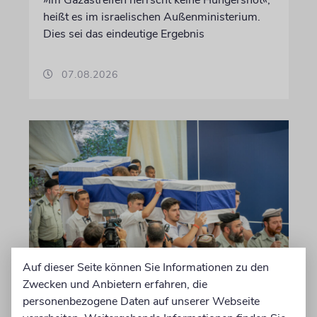
heißt es im israelischen Außenministerium.
Dies sei das eindeutige Ergebnis
07.08.2026
Auf dieser Seite können Sie Informationen zu den
JERUSALEM
Zwecken und Anbietern erfahren, die
Großeltern umgebettet:
personenbezogene Daten auf unserer Webseite
Theodor Herzls letzter Wille