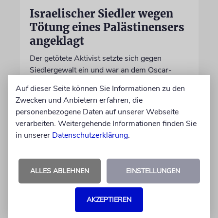
Israelischer Siedler wegen
Tötung eines Palästinensers
angeklagt
Der getötete Aktivist setzte sich gegen
Siedlergewalt ein und war an dem Oscar-
prämierten Film »No Other Land« beteiligt.
Auf dieser Seite können Sie Informationen zu den
Jetzt steht der mutmaßliche Täter vor Gericht
Zwecken und Anbietern erfahren, die
personenbezogene Daten auf unserer Webseite
07.08.2026
verarbeiten. Weitergehende Informationen finden Sie
in unserer
Datenschutzerklärung
.
ALLES ABLEHNEN
EINSTELLUNGEN
AKZEPTIEREN