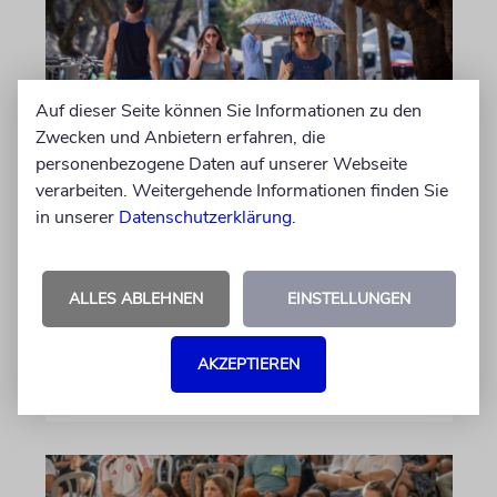
Auf dieser Seite können Sie Informationen zu den
Zwecken und Anbietern erfahren, die
personenbezogene Daten auf unserer Webseite
verarbeiten. Weitergehende Informationen finden Sie
HITZEWELLE
in unserer
Datenschutzerklärung
.
Schatten statt Schwitzen
Was Europa bei Extremtemperaturen von
Israel lernen kann
ALLES ABLEHNEN
EINSTELLUNGEN
von Markus Ponweiser
AKZEPTIEREN
09.08.2026