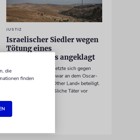
JUSTIZ
Israelischer Siedler wegen
Tötung eines
Palästinensers angeklagt
Der getötete Aktivist setzte sich gegen
n, die
Siedlergewalt ein und war an dem Oscar-
mationen finden
prämierten Film »No Other Land« beteiligt.
Jetzt steht der mutmaßliche Täter vor
Gericht
EN
07.08.2026