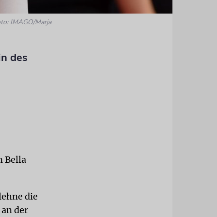
to: IMAGO/Marja
in des
n Bella
 lehne die
 an der