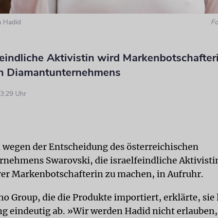
la Hadid
Fo
feindliche Aktivistin wird Markenbotschafter
en Diamantunternehmens
3:29 Uhr
nd wegen der Entscheidung des österreichischen
rnehmens Swarovski, die israelfeindliche Aktivisti
rer Markenbotschafterin zu machen, in Aufruhr.
no Group, die die Produkte importiert, erklärte, sie
g eindeutig ab. »Wir werden Hadid nicht erlauben,