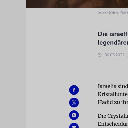
In der Kritik: Bel
Die israel
legendär
30.05.2022 1
Israelis si
Kristallunte
Hadid zu ih
Die Crystali
Entscheidun