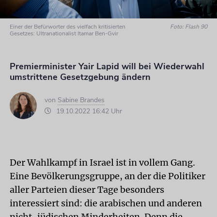
Einer der Befürworter des vielfach kritisierten
Foto: Flash 90
Gesetzes: Ultranationalist Itamar Ben-Gvir
Premierminister Yair Lapid will bei Wiederwahl
umstrittene Gesetzgebung ändern
von
Sabine Brandes
19.10.2022 16:42 Uhr
Der Wahlkampf in Israel ist in vollem Gang.
Eine Bevölkerungsgruppe, an der die Politiker
aller Parteien dieser Tage besonders
interessiert sind: die arabischen und anderen
nicht-jüdischen Minderheiten. Denn die