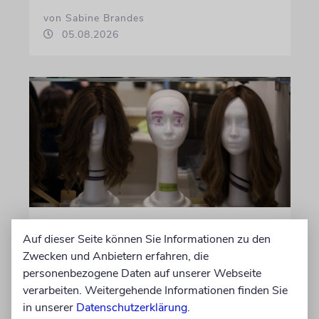
von Sabine Brandes
05.08.2026
INFLATION
Auf dieser Seite können Sie Informationen zu den
Perücken-Preisexplosion in
Zwecken und Anbietern erfahren, die
Israel: 11.000 Euro für einen
personenbezogene Daten auf unserer Webseite
Scheitel
verarbeiten. Weitergehende Informationen finden Sie
in unserer
Datenschutzerklärung
.
Orthodoxe Kopfbedeckungen werden auch für