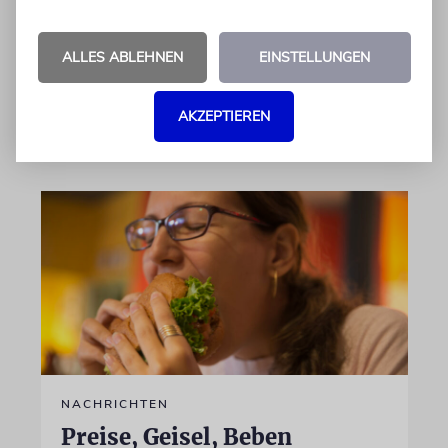
Männer immer teurer. Das Rabbinatsgericht
von Chabad soll endlich Preiskontrollen
ALLES ABLEHNEN
EINSTELLUNGEN
einführen, fordert eine Anwältin
AKZEPTIEREN
05.08.2026
NACHRICHTEN
Preise, Geisel, Beben