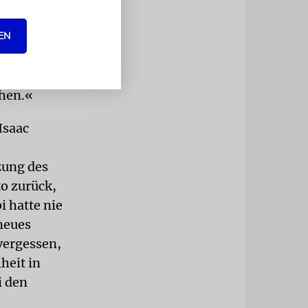
n erklärte,
EN
zynische
nkens und
chen.«
Isaac
zung des
o zurück,
i hatte nie
 neues
vergessen,
heit in
i den