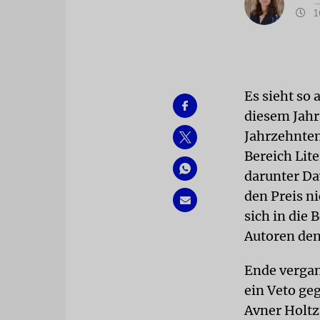
16
Es sieht so
diesem Jahr
Jahrzehnten.
Bereich Lit
darunter Da
den Preis n
sich in die
Autoren den
Ende verga
ein Veto ge
Avner Holtz