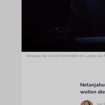
Netanjahu hat sich die Schriftsteller des Landes zum
Netanjahu
wollen di
von
S