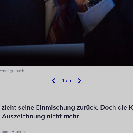
 Feind gemacht.
1 / 5
 zieht seine Einmischung zurück. Doch die 
e Auszeichnung nicht mehr
abine Brandes