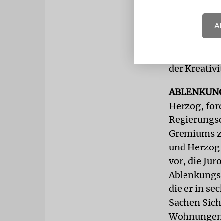
ausgezeichn
A
er habe sic
Aufwiegelun
und destrukt
der Kreativ
ABLENKUN
Herzog, for
Regierungsc
Gremiums zu
und Herzog 
vor, die Jur
Ablenkungsm
die er in se
Sachen Sich
Wohnungen.