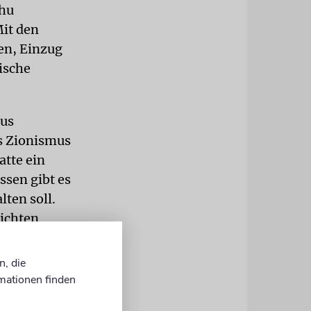
ahu
Mit den
en, Einzug
ische
hus
es Zionismus
atte ein
ssen gibt es
ten soll.
eichten
i auf ihrem
n, die
mationen finden
uch die für
rnational