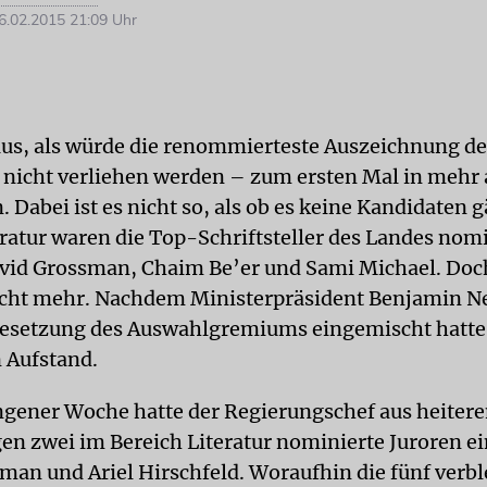
.02.2015 21:09 Uhr
 aus, als würde die renommierteste Auszeichnung de
 nicht verliehen werden – zum ersten Mal in mehr 
 Dabei ist es nicht so, als ob es keine Kandidaten 
eratur waren die Top-Schriftsteller des Landes nomi
vid Grossman, Chaim Be’er und Sami Michael. Doch
icht mehr. Nachdem Ministerpräsident Benjamin N
 Besetzung des Auswahlgremiums eingemischt hatte
 Aufstand.
ngener Woche hatte der Regierungschef aus heite
gen zwei im Bereich Literatur nominierte Juroren ei
man und Ariel Hirschfeld. Woraufhin die fünf verb