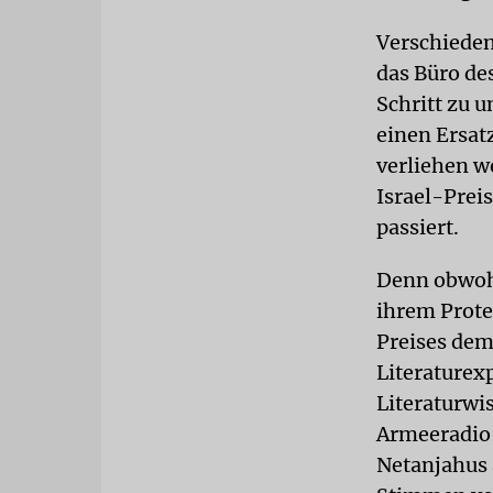
Verschieden
das Büro de
Schritt zu 
einen Ersatz
verliehen w
Israel-Prei
passiert.
Denn obwohl
ihrem Prote
Preises dem
Literaturex
Literaturwi
Armeeradio: 
Netanjahus a