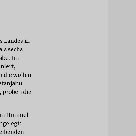
s Landes in
als sechs
gäbe. Im
niert,
 die wollen
etanjahu
, proben die
rem Himmel
ngelegt:
leibenden