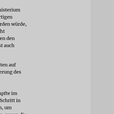
nisterium
rtigen
erden würde,
cht
den den
st auch
ten auf
ierung des
mpfte im
Schritt in
en, um