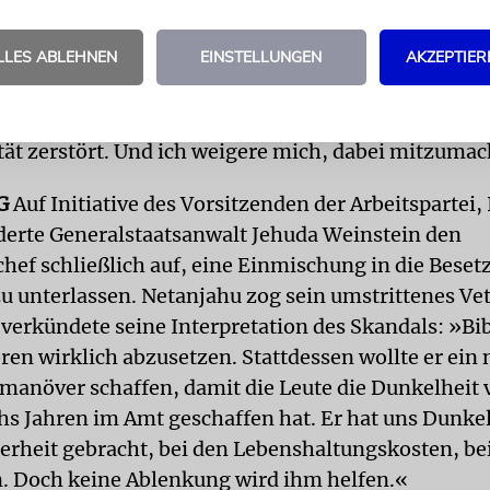
ete Schriftsteller David Grossman, der im Fernsehe
LLES ABLEHNEN
EINSTELLUNGEN
AKZEPTIER
h zu diesem Schritt entschlossen, weil »Netanjahus
g gegen Israels Wissenschaftler und Autoren eine 
ive Taktik ist, die die Freiheit des Geistes, des De
ität zerstört. Und ich weigere mich, dabei mitzuma
G
Auf Initiative des Vorsitzenden der Arbeitspartei, 
derte Generalstaatsanwalt Jehuda Weinstein den
hef schließlich auf, eine Einmischung in die Beset
 unterlassen. Netanjahu zog sein umstrittenes Vet
verkündete seine Interpretation des Skandals: »Bib
oren wirklich abzusetzen. Stattdessen wollte er ein
anöver schaffen, damit die Leute die Dunkelheit 
chs Jahren im Amt geschaffen hat. Er hat uns Dunkel
erheit gebracht, bei den Lebenshaltungskosten, be
 Doch keine Ablenkung wird ihm helfen.«