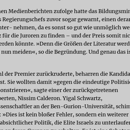
en Medienberichten zufolge hatte das Bildungsmi
s Regierungschefs zuvor sogar gewarnt, einen dera
unter- nehmen, da es sonst so gut wie unmöglich w
 für die Juroren zu finden – und der Preis somit ni
erden könnte. »Denn die Größen der Literatur wer
s nun meiden«, so die Begründung. Und genau das i
 der Premier zurückruderte, beharren die Kandida
st. Sie wollten damit »gegen die eindeutige Politis
onstrieren«, sagte einer der zurückgetretenen
perten, Nissim Calderon. Yigal Schwartz,
ssenschaftler an der Ben-Gurion-Universität, schi
»Dies ist kein bloßer Fehler, sondern ein weiterer 
bsichtlicher Politik, die Elite Israels zu unterlauf