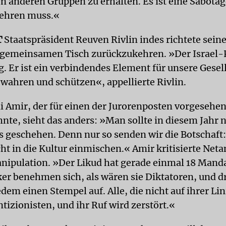
 anderen Gruppen zu erhalten. Es ist eine Sabotag
ehren muss.«
T
Staatspräsident Reuven Rivlin indes richtete seine
n gemeinsamen Tisch zurückzukehren. »Der Israel-P
g. Er ist ein verbindendes Element für unsere Gesel
wahren und schützen«, appellierte Rivlin.
li Amir, der für einen der Jurorenposten vorgesehen
nte, sieht das anders: »Man sollte in diesem Jahr n
ts geschehen. Denn nur so senden wir die Botschaft:
cht in die Kultur einmischen.« Amir kritisierte Net
anipulation. »Der Likud hat gerade einmal 18 Manda
iker benehmen sich, als wären sie Diktatoren, und 
dem einen Stempel auf. Alle, die nicht auf ihrer Lin
ntizionisten, und ihr Ruf wird zerstört.«