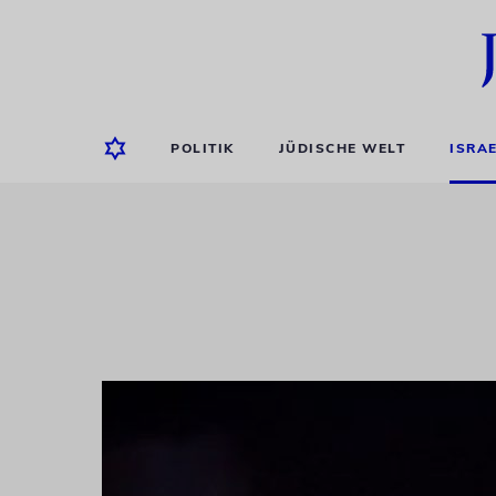
POLITIK
JÜDISCHE WELT
ISRA