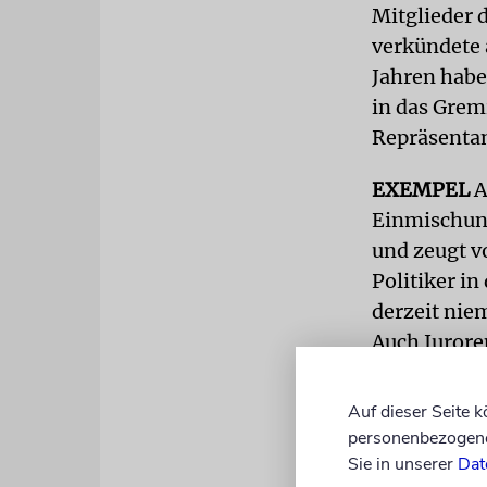
Mitglieder 
verkündete 
Jahren habe
in das Grem
Repräsentan
EXEMPEL
A
Einmischung
und zeugt vo
Politiker in
derzeit nie
Auch Jurore
ihren Rücktr
Posten.
Auf dieser Seite 
personenbezogene 
Doch es blie
Sie in unserer
Dat
die Auszeic