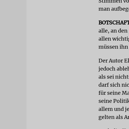
Stimmen von
man aufbeg
BOTSCHAF
alle, an de
allen wichti
müssen ihn 
Der Autor E
jedoch ableh
als sei nich
darf sich ni
für seine M
seine Polit
allem und je
gelten als A