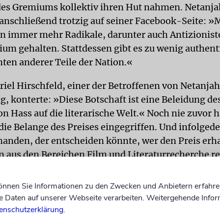
des Gremiums kollektiv ihren Hut nahmen. Netanj
anschließend trotzig auf seiner Facebook-Seite: »
n immer mehr Radikale, darunter auch Antizionist
ium gehalten. Stattdessen gibt es zu wenig authent
ten anderer Teile der Nation.«
riel Hirschfeld, einer der Betroffenen von Netanja
, konterte: »Diese Botschaft ist eine Beleidung d
n Hass auf die literarische Welt.« Noch nie zuvor h
 die Belange des Preises eingegriffen. Und infolgede
manden, der entscheiden könnte, wer den Preis erhal
n aus den Bereichen Film und Literaturrecherche r
itt ein. Von 13 Mitgliedern sind lediglich noch zwe
können Sie Informationen zu den Zwecken und Anbietern erfahre
Daten auf unserer Webseite verarbeiten. Weitergehende Infor
b nicht bei den Preisrichtern. Kurz darauf setzten a
enschutzerklärung
.
hnung Nominierten ein Exempel: darunter der inte