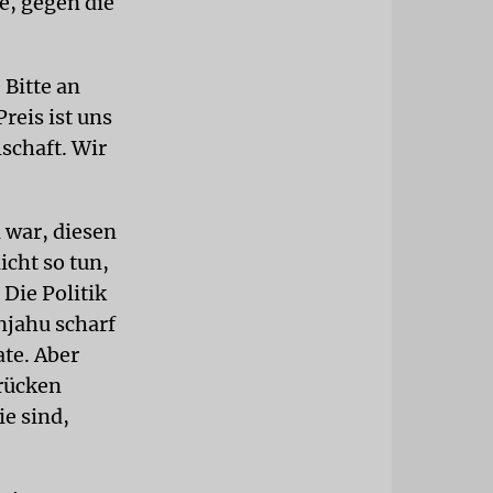
e, gegen die
 Bitte an
reis ist uns
lschaft. Wir
 war, diesen
icht so tun,
 Die Politik
anjahu scharf
te. Aber
drücken
ie sind,