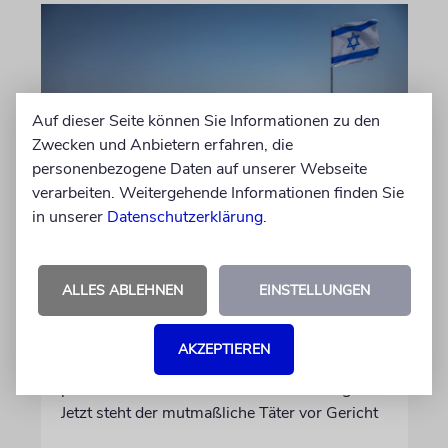
Auf dieser Seite können Sie Informationen zu den
Zwecken und Anbietern erfahren, die
personenbezogene Daten auf unserer Webseite
verarbeiten. Weitergehende Informationen finden Sie
in unserer
Datenschutzerklärung
.
JUSTIZ
Israelischer Siedler wegen
Tötung eines Palästinensers
ALLES ABLEHNEN
EINSTELLUNGEN
angeklagt
Der getötete Aktivist setzte sich gegen
AKZEPTIEREN
Siedlergewalt ein und war an dem Oscar-
prämierten Film »No Other Land« beteiligt.
Jetzt steht der mutmaßliche Täter vor Gericht