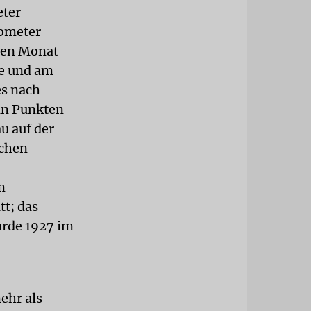
eter
lometer
enen Monat
te und am
es nach
 in Punkten
u auf der
schen
m
tt; das
wurde 1927 im
ehr als