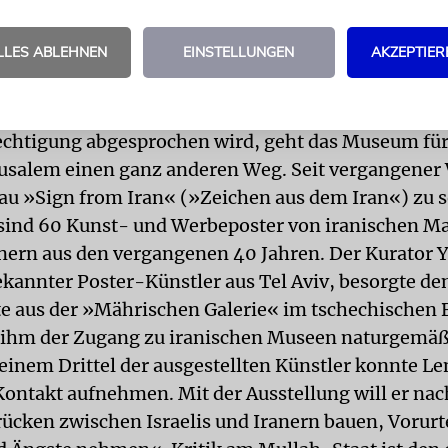
tos gibt.
LLES ABLEHNEN
EINSTELLUNGEN
AKZEPTIER
 Zeit, da im Iran eine Karikaturenausstellung gezei
er der Schoa verhöhnt werden und Israel die
chtigung abgesprochen wird, geht das Museum für
rusalem einen ganz anderen Weg. Seit vergangener 
hau »Sign from Iran« (»Zeichen aus dem Iran«) zu 
 sind 60 Kunst- und Werbeposter von iranischen M
nern aus den vergangenen 40 Jahren. Der Kurator Y
ekannter Poster-Künstler aus Tel Aviv, besorgte de
e aus der »Mährischen Galerie« im tschechischen 
 ihm der Zugang zu iranischen Museen naturgemäß
 einem Drittel der ausgestellten Künstler konnte L
Kontakt aufnehmen. Mit der Ausstellung will er nac
ücken zwischen Israelis und Iranern bauen, Vorurt