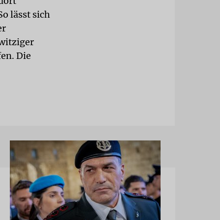
dort
o lässt sich
er
 witziger
en. Die