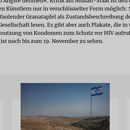
 Ängste nehmen«. Kritik am Mullah-Staat ist den 
n Künstlern nur in verschlüsselter Form möglich: S
rfaulender Granatapfel als Zustandsbeschreibung d
esellschaft lesen. Es gibt aber auch Plakate, die in
enutzung von Kondomen zum Schutz vor HIV aufruf
 ist noch bis zum 19. November zu sehen.