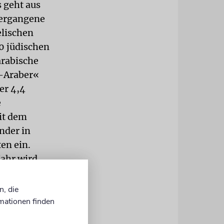
s geht aus
 vergangene
elischen
0 jüdischen
arabische
t-Araber«
er 4,4
e
it dem
nder in
en ein.
ahr wird
n Menschen
das deutsche
n, die
ralen
mationen finden
ast drei