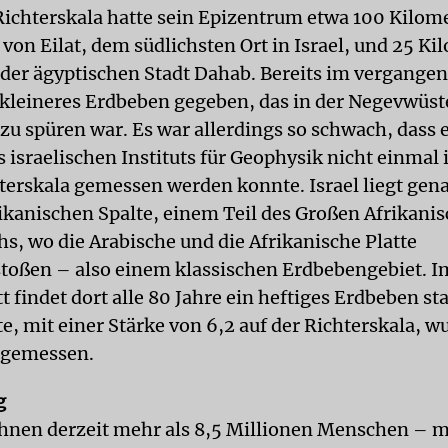
 Richterskala hatte sein Epizentrum etwa 100 Kilom
von Eilat, dem südlichsten Ort in Israel, und 25 Ki
 der ägyptischen Stadt Dahab. Bereits im vergang
n kleineres Erdbeben gegeben, das in der Negevwüs
zu spüren war. Es war allerdings so schwach, dass 
 israelischen Instituts für Geophysik nicht einmal
hterskala gemessen werden konnte. Israel liegt gena
ikanischen Spalte, einem Teil des Großen Afrikani
s, wo die Arabische und die Afrikanische Platte
oßen – also einem klassischen Erdbebengebiet. I
 findet dort alle 80 Jahre ein heftiges Erdbeben sta
te, mit einer Stärke von 6,2 auf der Richterskala, 
 gemessen.
g
ohnen derzeit mehr als 8,5 Millionen Menschen – m