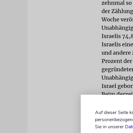
zehnmal so 
der Zählung 
Woche veröf
Unabhängigk
Israelis 74
Israelis ein
und andere
Prozent der
gegründeten
Unabhängigk
Israel gebo
Beim derzei
davon ausge
wohnen werd
Auf dieser Seite 
Bundesland 
personenbezogene 
Sie in unserer
Dat
Statistikbür