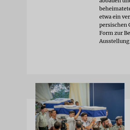
abbauen und
beheimatete
etwa ein ve
persischen G
Form zur B
Ausstellung