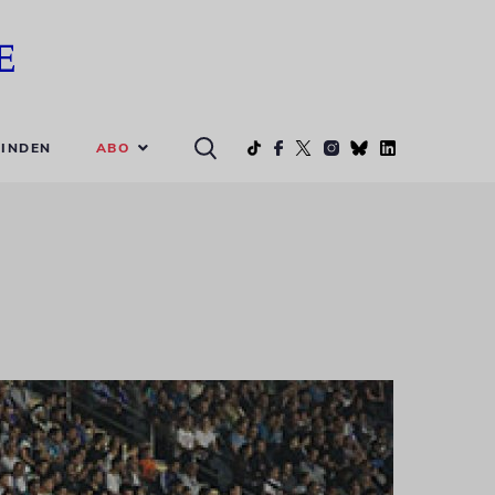
ABO
INDEN