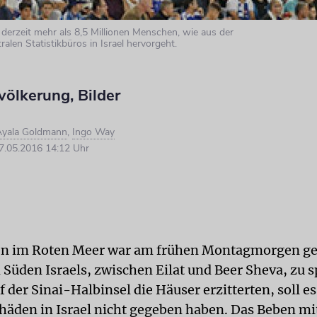
 derzeit mehr als 8,5 Millionen Menschen, wie aus der
alen Statistikbüros in Israel hervorgeht.
völkerung, Bilder
Ayala Goldmann
,
Ingo Way
.05.2016 14:12 Uhr
en im Roten Meer war am frühen Montagmorgen ge
 Süden Israels, zwischen Eilat und Beer Sheva, zu s
der Sinai-Halbinsel die Häuser erzitterten, soll es
häden in Israel nicht gegeben haben. Das Beben mit