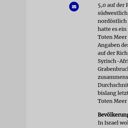
5,0 auf der
südwestlich 
nordöstlich
hatte es ei
Toten Meer 
Angaben des
auf der Ric
Syrisch-Afr
Grabenbruch
zusammenst
Durchschnitt
bislang letz
Toten Meer
Bevölkerun
In Israel w