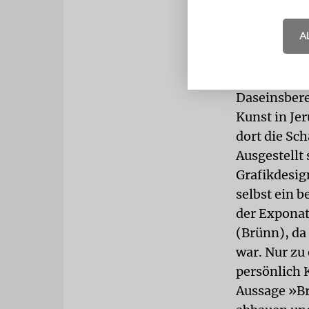
Millionen Au
A
Bilder
Zur gleichen
der die Opf
Daseinsbere
Kunst in Je
dort die Sc
Ausgestellt
Grafikdesig
selbst ein b
der Exponat
(Brünn), da
war. Nur zu
persönlich 
Aussage »Br