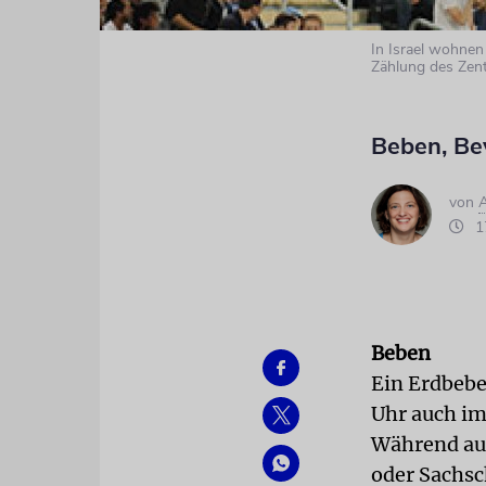
In Israel wohnen
Zählung des Zentr
Beben, Be
von
17
Beben
Ein Erdbeb
Uhr auch im
Während auf 
oder Sachsc