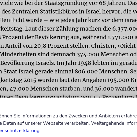
viele wie bei der Staatsgründung vor 68 Jahren. Da
des Zentralen Statistikbüros in Israel hervor, die
fentlicht wurde – wie jedes Jahr kurz vor dem isra
eitstag. Laut dieser Zählung machen die 6.377.00
,8 Prozent der Bevölkerung aus, während 1.771.000 
en Anteil von 20,8 Prozent stellen. Christen, »Nich
 Minderheiten sind demnach 374.000 Menschen od
 Bevölkerung Israels. Im Jahr 1948 lebten im gerad
 Staat Israel gerade einmal 806.000 Menschen. Se
eitstag 2015 wurden laut den Angaben 195.000 Ki
ren, 47.000 Menschen starben, und 36.000 wandert
tigen Bevölkerungswachstum von 2,2 Prozent pro J
gangen, dass im Jahr 2035 in Israel 11,3 Millione
en. Der jüdische Staat ist etwa genauso groß wie 
können Sie Informationen zu den Zwecken und Anbietern erfahre
Hessen. Übrigens lässt sich den Angaben des Zent
Daten auf unserer Webseite verarbeiten. Weitergehende Infor
enschutzerklärung
.
os auch entnehmen, dass es in Israel (Stand 2014) f