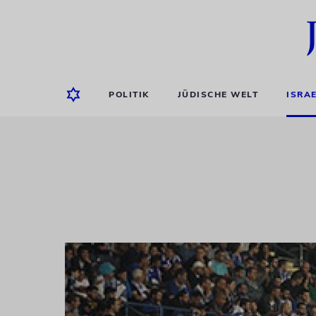
POLITIK
JÜDISCHE WELT
ISRA