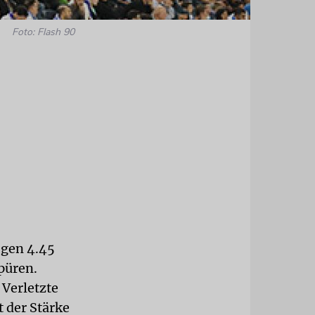
Foto: Flash 90
gen 4.45
püren.
 Verletzte
 der Stärke