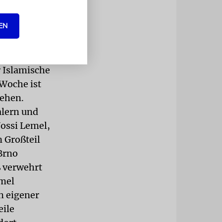
EN
gt wird, in
 Islamische
Woche ist
sehen.
alern und
ossi Lemel,
n Großteil
Brno
 verwehrt
emel
h eigener
eile