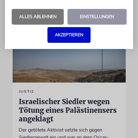
von Felix Schotland
07.08.2026
ALLES ABLEHNEN
EINSTELLUNGEN
AKZEPTIEREN
JUSTIZ
Israelischer Siedler wegen
Tötung eines Palästinensers
angeklagt
Der getötete Aktivist setzte sich gegen
Siedlergewalt ein und war an dem Oscar-