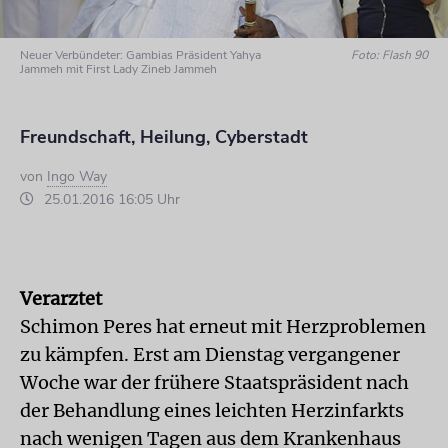
Neuer Verbündeter: Gambias Präsident Yahya
Foto: Flash 90
Jammeh mit First Lady Zineb Jammeh
Freundschaft, Heilung, Cyberstadt
von
Ingo Way
25.01.2016 16:05 Uhr
Verarztet
Schimon Peres hat erneut mit Herzproblemen
zu kämpfen. Erst am Dienstag vergangener
Woche war der frühere Staatspräsident nach
der Behandlung eines leichten Herzinfarkts
nach wenigen Tagen aus dem Krankenhaus