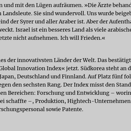
 und mit den Lügen aufräumen. »Die Ärzte behand
n Landsleute. Sie sind wundervoll. Uns wurde beige
eind der Syrer und aller Araber ist. Aber der Aufentha
ckt. Israel ist ein besseres Land als viele arabisch
etzte nicht aufnehmen. Ich will Frieden.«
ines der innovativsten Länder der Welt. Das bestätig
lobal Innovation Index« jetzt. Südkorea steht an d
Japan, Deutschland und Finnland. Auf Platz fünf folg
egen den sechsten Rang. Der Index misst den Stand
en Bereichen: Forschung und Entwicklung – worin 
wei schaffte –, Produktion, Hightech-Unternehmen
rschungspersonal sowie Patente.