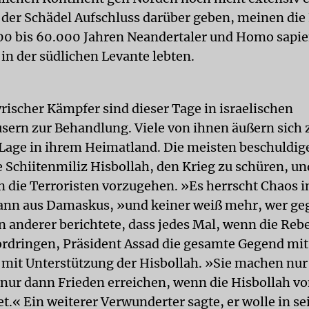
der Schädel Aufschluss darüber geben, meinen die 
00 bis 60.000 Jahren Neandertaler und Homo sapi
n der südlichen Levante lebten.
rischer Kämpfer sind dieser Tage in israelischen
ern zur Behandlung. Viele von ihnen äußern sich 
 Lage in ihrem Heimatland. Die meisten beschuldig
e Schiitenmiliz Hisbollah, den Krieg zu schüren, un
en die Terroristen vorzugehen. »Es herrscht Chaos i
ann aus Damaskus, »und keiner weiß mehr, wer g
n anderer berichtete, dass jedes Mal, wenn die Reb
rdringen, Präsident Assad die gesamte Gegend mi
 mit Unterstützung der Hisbollah. »Sie machen nu
nur dann Frieden erreichen, wenn die Hisbollah vo
t.« Ein weiterer Verwunderter sagte, er wolle in s