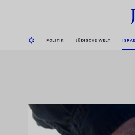
POLITIK
JÜDISCHE WELT
ISRA