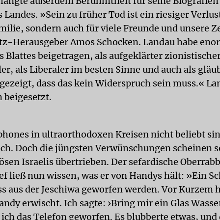
langte außerdem Berühmtheit für seine Biografien
s Landes. »Sein zu früher Tod ist ein riesiger Verlus
amilie, sondern auch für viele Freunde und unsere Z
etz-Herausgeber Amos Schocken. Landau habe en
 Blattes beigetragen, als aufgeklärter zionistische
ler, als Liberaler im besten Sinne und auch als gläu
 gezeigt, dass das kein Widerspruch sein muss.« L
 beigesetzt.
hones in ultraorthodoxen Kreisen nicht beliebt sind
ch. Doch die jüngsten Verwünschungen scheinen se
ösen Israelis übertrieben. Der sefardische Oberrab
ef ließ nun wissen, was er von Handys hält: »Ein Sc
s aus der Jeschiwa geworfen werden. Vor Kurzem h
ndy erwischt. Ich sagte: ›Bring mir ein Glas Wasse
 ich das Telefon geworfen. Es blubberte etwas, und 