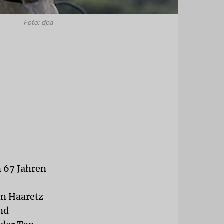
Foto: dpa
n 67 Jahren
on Haaretz
nd