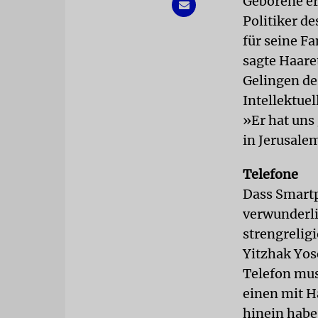
Geborene er
Politiker de
für seine F
sagte Haar
Gelingen des
Intellektuel
»Er hat uns
in Jerusalem
Telefone
Dass Smartp
verwunderli
strengreligi
Yitzhak Yos
Telefon mus
einen mit Ha
hinein habe