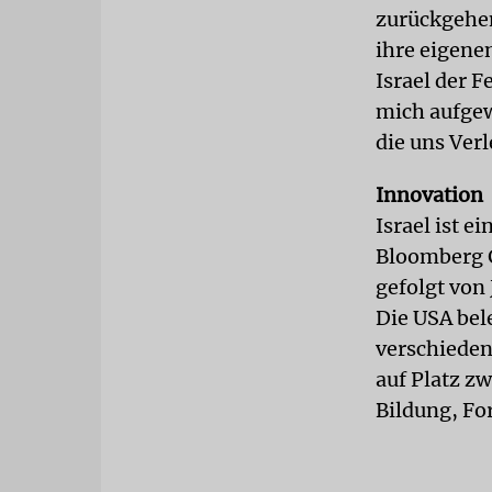
zurückgehen
ihre eigene
Israel der F
mich aufgewe
die uns Verl
Innovation
Israel ist e
Bloomberg G
gefolgt von 
Die USA bel
verschieden
auf Platz z
Bildung, Fo