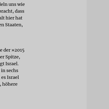
eln uns wie
bracht, dass
lt hier hat
en Staaten,
te der »2015
er Spitze,
t Israel.
 in sechs
es Israel
, höhere