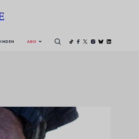
ABO
INDEN