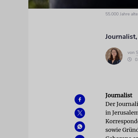
55.000 Jahre alt
Journalist
von
S
03
Journalist
Der Journal
in Jerusale
Korresponde
sowie Gründ