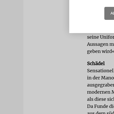
offenbar, u
zu machen. B
A
forderte er 
»Denn sie ka
zwischen Is
seine Unifo
Aussagen ma
geben wird«
Schädel
Sensationel
in der Mano
ausgegraben
modernen Me
als diese s
Da Funde di
aus dem süd