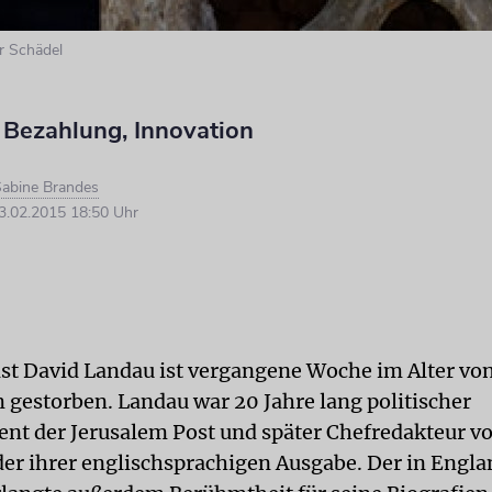
er Schädel
, Bezahlung, Innovation
abine Brandes
.02.2015 18:50 Uhr
ist David Landau ist vergangene Woche im Alter vo
m gestorben. Landau war 20 Jahre lang politischer
nt der Jerusalem Post und später Chefredakteur v
er ihrer englischsprachigen Ausgabe. Der in Engla