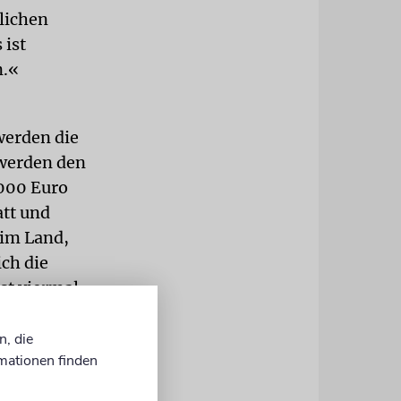
lichen
 ist
n.«
werden die
 werden den
9000 Euro
att und
 im Land,
ich die
st viermal
n, die
mationen finden
Benny Gantz