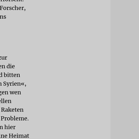
Forscher,
ens
zur
en die
d bitten
n Syrien«,
egen wen
ellen
t Raketen
r Probleme.
n hier
eine Heimat