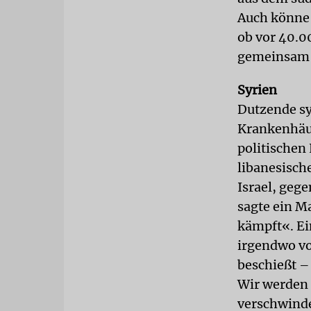
Auch könne 
ob vor 40.0
gemeinsam i
Syrien
Dutzende sy
Krankenhäus
politischen
libanesisch
Israel, geg
sagte ein M
kämpft«. Ei
irgendwo vo
beschießt –
Wir werden 
verschwinde