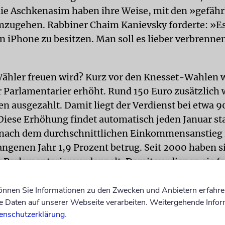
ie Aschkenasim haben ihre Weise, mit den »gefähr
zugehen. Rabbiner Chaim Kanievsky forderte: »Es
in iPhone zu besitzen. Man soll es lieber verbrenne
Wähler freuen wird? Kurz vor den Knesset-Wahlen 
r Parlamentarier erhöht. Rund 150 Euro zusätzlich
n ausgezahlt. Damit liegt der Verdienst bei etwa 
Diese Erhöhung findet automatisch jeden Januar st
h nach dem durchschnittlichen Einkommensanstieg
angenen Jahr 1,9 Prozent betrug. Seit 2000 haben s
r Parlamentarier verdoppelt. Damit verdienen sie fa
der Durchschnittsisraeli.
können Sie Informationen zu den Zwecken und Anbietern erfahre
Daten auf unserer Webseite verarbeiten. Weitergehende Infor
noch zwei Wochen im Amt. Und die nutzt Stabschef 
enschutzerklärung
.