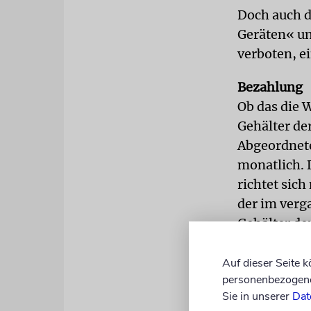
Doch auch d
Geräten« um
verboten, e
Bezahlung
Ob das die 
Gehälter de
Abgeordnete
monatlich. 
richtet sic
der im verg
Gehälter de
so viel wie 
Auf dieser Seite 
Rede
personenbezogene 
Er ist nur 
Sie in unserer
Dat