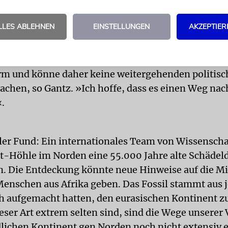
m auf die vertrackte politische Lage seines Landes
ei einer Rede an der privaten Universität von Herz
LLES ABLEHNEN
EINSTELLUNGEN
AKZEPTIER
die internationale Gemeinschaft auf, Israel zu unter
nn es sich nicht leisten, nicht einzugreifen«, um 
rael und den Palästinensern zu beenden. Zwar trag
rm und könne daher keine weitergehenden politis
chen, so Gantz. »Ich hoffe, dass es einen Weg nac
.
ler Fund: Ein internationales Team von Wissenscha
t-Höhle im Norden eine 55.000 Jahre alte Schädel
. Die Entdeckung könnte neue Hinweise auf die Mi
nschen aus Afrika geben. Das Fossil stammt aus j
ich aufgemacht hatten, den eurasischen Kontinent z
eser Art extrem selten sind, sind die Wege unserer
lichen Kontinent gen Norden noch nicht extensiv e