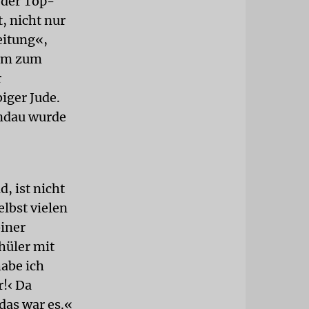
 der Top-
t, nicht nur
eitung«,
orm zum
r
biger Jude.
andau wurde
, ist nicht
lbst vielen
biner
hüler mit
abe ich
r!‹ Da
das war es.«