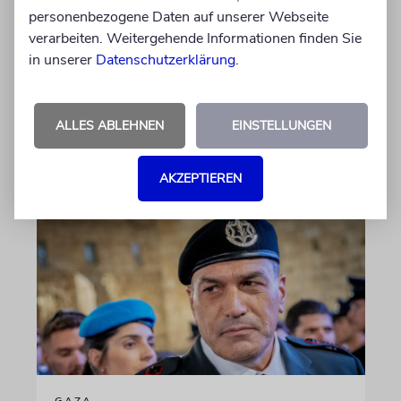
angeklagt
personenbezogene Daten auf unserer Webseite
Der getötete Aktivist setzte sich gegen
verarbeiten. Weitergehende Informationen finden Sie
Siedlergewalt ein und war an dem Oscar-
in unserer
Datenschutzerklärung
.
prämierten Film »No Other Land« beteiligt.
Jetzt steht der mutmaßliche Täter vor Gericht
ALLES ABLEHNEN
EINSTELLUNGEN
06.08.2026
AKZEPTIEREN
GAZA