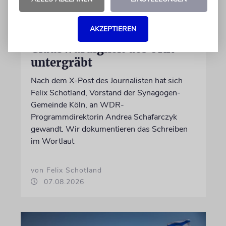
MEINUNG
AKZEPTIEREN
Wie Georg Restle die
Glaubwürdigkeit des ÖRR
untergräbt
Nach dem X-Post des Journalisten hat sich
Felix Schotland, Vorstand der Synagogen-
Gemeinde Köln, an WDR-
Programmdirektorin Andrea Schafarczyk
gewandt. Wir dokumentieren das Schreiben
im Wortlaut
von Felix Schotland
07.08.2026