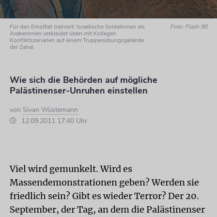
Für den Ernstfall trainiert: Israelische Soldatinnen als
Foto: Flash 90
Araberinnen verkleidet üben mit Kollegen
Konfliktszenarien auf einem Truppenübungsgelände
der Zahal.
Wie sich die Behörden auf mögliche
Palästinenser-Unruhen einstellen
von
Sivan Wüstemann
12.09.2011 17:40 Uhr
Viel wird gemunkelt. Wird es
Massendemonstrationen geben? Werden sie
friedlich sein? Gibt es wieder Terror? Der 20.
September, der Tag, an dem die Palästinenser