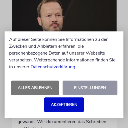
Auf dieser Seite können Sie Informationen zu den
Zwecken und Anbietern erfahren, die
personenbezogene Daten auf unserer Webseite
MEINUNG
verarbeiten. Weitergehende Informationen finden Sie
in unserer
Datenschutzerklärung
.
Wie Georg Restle die
Glaubwürdigkeit des ÖRR
untergräbt
ALLES ABLEHNEN
EINSTELLUNGEN
Nach dem X-Post des Journalisten hat sich
Felix Schotland, Vorstand der Synagogen-
AKZEPTIEREN
Gemeinde Köln, an WDR-
Programmdirektorin Andrea Schafarczyk
gewandt. Wir dokumentieren das Schreiben