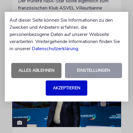
Der frühere NBA-Star sollte eigentlich zum
französischen Klub ASVEL Villeurbanne
wechseln, doch der Transfer platzte. Nun holt
Auf dieser Seite können Sie Informationen zu den
sich Maccabi Tel Aviv den 34-Jährigen. Auf
Zwecken und Anbietern erfahren, die
Social Media hagelt es israelfeindliche
personenbezogene Daten auf unserer Webseite
Kommentare
verarbeiten. Weitergehende Informationen finden Sie
in unserer
Datenschutzerklärung
.
06.08.2026
ALLES ABLEHNEN
EINSTELLUNGEN
AKZEPTIEREN