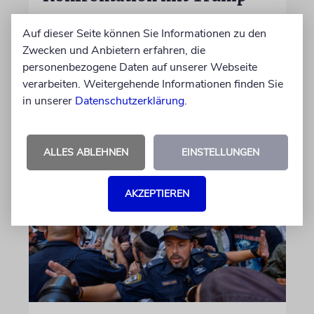
Premier Benjamin Netanjahu hat sich im
Auf dieser Seite können Sie Informationen zu den
Zusammenhang mit dem Friedensplan für
Zwecken und Anbietern erfahren, die
Gaza offen gegen US-Präsident Trump und
personenbezogene Daten auf unserer Webseite
dessen »Board of Peace« gestellt. Das könnte
verarbeiten. Weitergehende Informationen finden Sie
auch am Wahlkampf liegen
in unserer
Datenschutzerklärung
.
09.08.2026
ALLES ABLEHNEN
EINSTELLUNGEN
AKZEPTIEREN