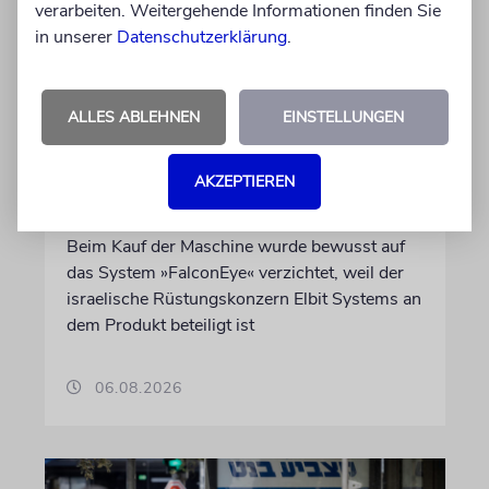
verarbeiten. Weitergehende Informationen finden Sie
in unserer
Datenschutzerklärung
.
DUBLIN
Wegen Israel-Boykott:
ALLES ABLEHNEN
EINSTELLUNGEN
Irisches Regierungsflugzeug
kann nicht mehr im Nebel
AKZEPTIEREN
landen
Beim Kauf der Maschine wurde bewusst auf
das System »FalconEye« verzichtet, weil der
israelische Rüstungskonzern Elbit Systems an
dem Produkt beteiligt ist
06.08.2026