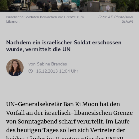
Israelische Soldaten bewachen die Grenze zum
Foto: AP Photo/Ariel
Libanon.
Schalit
Nachdem ein israelischer Soldat erschossen
wurde, vermittelt die UN
von
Sabine Brandes
16.12.2013 11:04 Uhr
UN-Generalsekretär Ban Ki Moon hat den
Vorfall an der israelisch-libanesischen Grenze
von Sonntagabend scharf verurteilt. Im Laufe
des heutigen Tages sollen sich Vertreter der
beiden Länder im Hauptquartier der UNIFIL