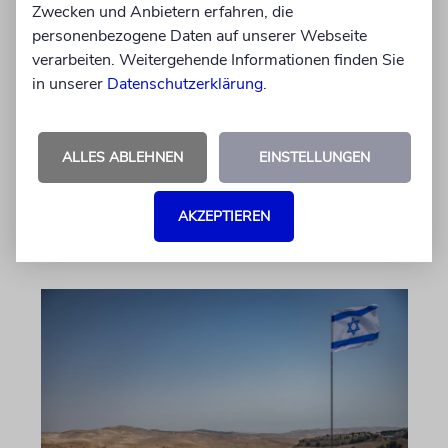
Zwecken und Anbietern erfahren, die
Nach dem X-Post des Journalisten hat sich
personenbezogene Daten auf unserer Webseite
Felix Schotland, Vorstand der Synagogen-
verarbeiten. Weitergehende Informationen finden Sie
Gemeinde Köln, an WDR-
in unserer
Datenschutzerklärung
.
Programmdirektorin Andrea Schafarczyk
gewandt. Wir dokumentieren das Schreiben
im Wortlaut
ALLES ABLEHNEN
EINSTELLUNGEN
von Felix Schotland
AKZEPTIEREN
07.08.2026