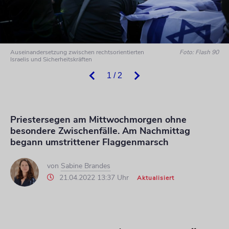
Auseinandersetzung zwischen rechtsorientierten
Foto: Flash 90
Israelis und Sicherheitskräften
1 / 2
Priestersegen am Mittwochmorgen ohne
besondere Zwischenfälle. Am Nachmittag
begann umstrittener Flaggenmarsch
von
Sabine Brandes
21.04.2022 13:37 Uhr
Aktualisiert