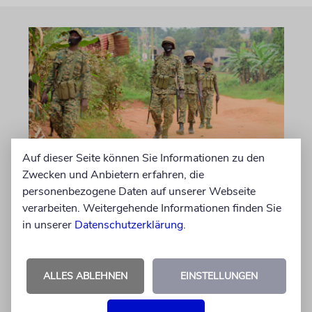
Auf dieser Seite können Sie Informationen zu den
Zwecken und Anbietern erfahren, die
NAHOST
personenbezogene Daten auf unserer Webseite
Ugandas Parlament billigt
verarbeiten. Weitergehende Informationen finden Sie
Truppenentsendung nach
in unserer
Datenschutzerklärung
.
Gaza
Auf US-Anfrage soll sich ein Kontingent der
ALLES ABLEHNEN
EINSTELLUNGEN
ugandischen Armee der geplanten
internationalen Stabilisierungstruppe