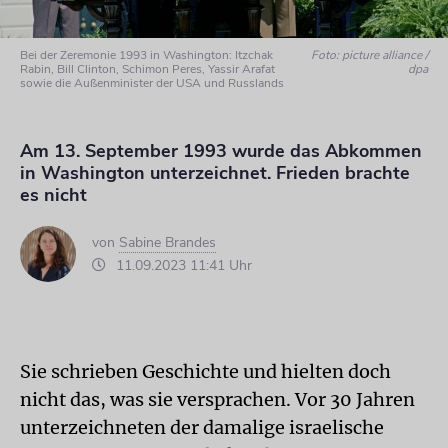
Bei der Zeremonie 1993 in Washington: Itzchak
Foto: picture alliance /
Rabin, Bill Clinton, Schimon Peres, Yassir Arafat
dpa
sowie die Außenminister der USA und Russlands
Am 13. September 1993 wurde das Abkommen
in Washington unterzeichnet. Frieden brachte
es nicht
von
Sabine Brandes
11.09.2023 11:41 Uhr
Sie schrieben Geschichte und hielten doch
nicht das, was sie versprachen. Vor 30 Jahren
unterzeichneten der damalige israelische