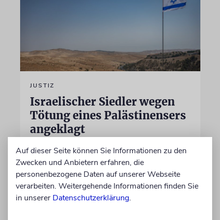
JUSTIZ
Israelischer Siedler wegen
Tötung eines Palästinensers
angeklagt
Der getötete Aktivist setzte sich gegen
Auf dieser Seite können Sie Informationen zu den
Siedlergewalt ein und war an dem Oscar-
Zwecken und Anbietern erfahren, die
prämierten Film »No Other Land« beteiligt.
personenbezogene Daten auf unserer Webseite
Jetzt steht der mutmaßliche Täter vor Gericht
verarbeiten. Weitergehende Informationen finden Sie
in unserer
Datenschutzerklärung
.
07.08.2026