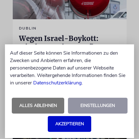
DUBLIN
Wegen Israel-Boykott:
Irisches Regierungsflugzeug
Auf dieser Seite können Sie Informationen zu den
kann nicht mehr im Nebel
Zwecken und Anbietern erfahren, die
landen
personenbezogene Daten auf unserer Webseite
verarbeiten. Weitergehende Informationen finden Sie
Beim Kauf der Maschine wurde bewusst auf
in unserer
Datenschutzerklärung
.
das System »FalconEye« verzichtet, weil der
israelische Rüstungskonzern Elbit Systems an
dem Produkt beteiligt ist
ALLES ABLEHNEN
EINSTELLUNGEN
06.08.2026
AKZEPTIEREN