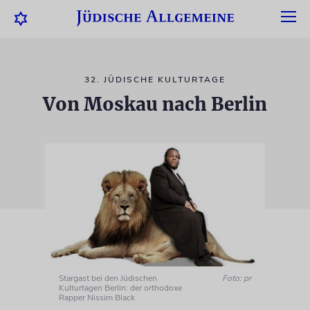
32. JÜDISCHE KULTURTAGE
Von Moskau nach Berlin
Stargast bei den Jüdischen
Foto: pr
Kulturtagen Berlin: der orthodoxe
Rapper Nissim Black