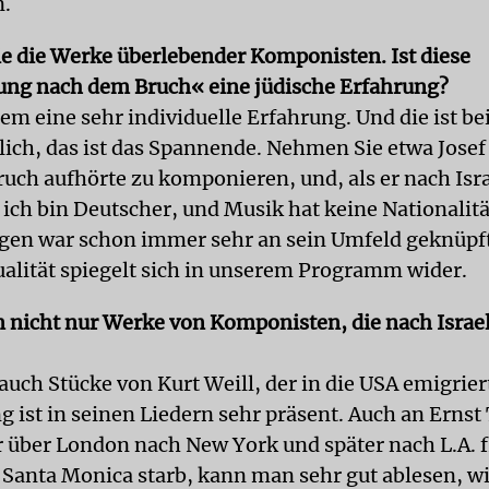
n.
wie die Werke überlebender Komponisten. Ist diese
ng nach dem Bruch« eine jüdische Erfahrung?
llem eine sehr individuelle Erfahrung. Und die ist bei
lich, das ist das Spannende. Nehmen Sie etwa Josef 
uch aufhörte zu komponieren, und, als er nach Isr
 ich bin Deutscher, und Musik hat keine Nationalit
en war schon immer sehr an sein Umfeld geknüpft.
ualität spiegelt sich in unserem Programm wider.
n nicht nur Werke von Komponisten, die nach Israe
auch Stücke von Kurt Weill, der in die USA emigrier
 ist in seinen Liedern sehr präsent. Auch an Ernst
er über London nach New York und später nach L.A. f
 Santa Monica starb, kann man sehr gut ablesen, wi