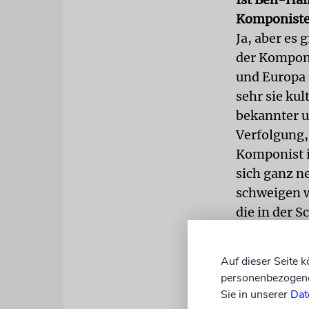
Komponist
Ja, aber es 
der Komponis
und Europa 
sehr sie ku
bekannter u
Verfolgung,
Komponist i
sich ganz n
schweigen w
die in der 
Deren Musik
Auf dieser Seite 
So ist es. 
personenbezogene 
dem Vergess
Sie in unserer
Dat
deutschen, 