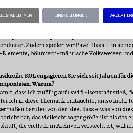
ponisten sind das?
LLES ABLEHNEN
EINSTELLUNGEN
AKZEPTIER
wa, ein niederländischer Komponist, verströmt mit
igkeit und Freude, richtig jazzig. Er wurde 1943 in
ann gibt es den Prager Komponisten Erwin Schulho
er düster. Zudem spielen wir Pavel Haas – in seinen
zz-Elemente, böhmisch-mährische Volksweisen und
.
usikreihe KOL engagieren Sie sich seit Jahren für d
Komponisten. Warum?
mit, dass ich zufällig auf David Eisenstadt stieß, 
efer ich in diese Thematik eintauchte, umso mehr fü
ermaßen berufen von der Idee, dass etwas von die
rlebt hat, das vielleicht sogar größer ist als das 
kraft, die vielfach in Archiven versteckt ist, will ic