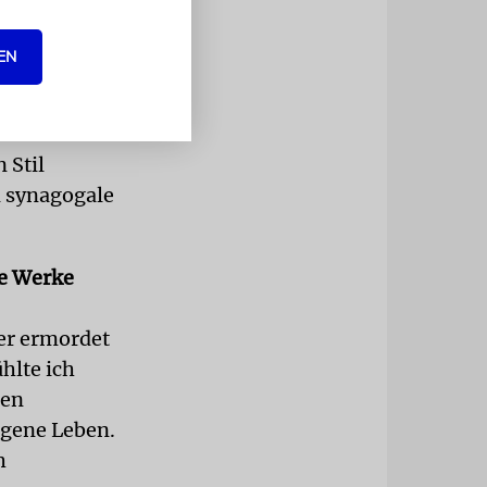
EN
 seiner
 Sobibor
ff – seine
 Stil
 synagogale
ie Werke
der ermordet
hlte ich
sen
eigene Leben.
h