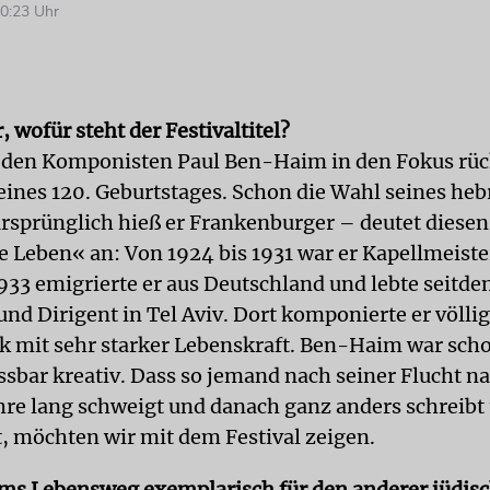
0:23 Uhr
, wofür steht der Festivaltitel?
 den Komponisten Paul Ben-Haim in den Fokus rüc
seines 120. Geburtstages. Schon die Wahl seines he
sprünglich hieß er Frankenburger – deutet diese
e Leben« an: Von 1924 bis 1931 war er Kapellmeiste
933 emigrierte er aus Deutschland und lebte seitde
nd Dirigent in Tel Aviv. Dort komponierte er völli
k mit sehr starker Lebenskraft. Ben-Haim war sch
ssbar kreativ. Dass so jemand nach seiner Flucht na
ahre lang schweigt und danach ganz anders schreib
t, möchten wir mit dem Festival zeigen.
ms Lebensweg exemplarisch für den anderer jüdis