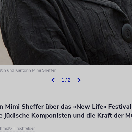
istin und Kantorin Mimi Sheffer
1 / 2
n Mimi Sheffer über das »New Life« Festival
e jüdische Komponisten und die Kraft der M
hmidt-Hirschfelder