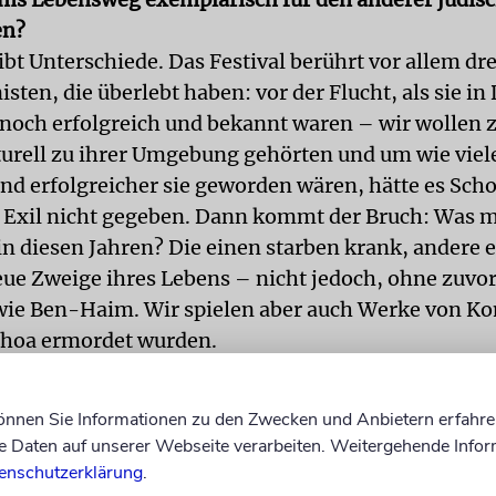
en?
gibt Unterschiede. Das Festival berührt vor allem dr
ten, die überlebt haben: vor der Flucht, als sie i
noch erfolgreich und bekannt waren – wir wollen z
lturell zu ihrer Umgebung gehörten und um wie viel
nd erfolgreicher sie geworden wären, hätte es Scho
 Exil nicht gegeben. Dann kommt der Bruch: Was m
n diesen Jahren? Die einen starben krank, andere 
eue Zweige ihres Lebens – nicht jedoch, ohne zuvor
ie Ben-Haim. Wir spielen aber auch Werke von K
Schoa ermordet wurden.
 jedoch überlebt hat?
können Sie Informationen zu den Zwecken und Anbietern erfahre
Mit dem Festival wollen wir die Komponisten und ih
Daten auf unserer Webseite verarbeiten. Weitergehende Infor
en entreißen und zeigen, welch immensen Beitrag 
enschutzerklärung
.
zur europäischen Kultur geleistet haben.