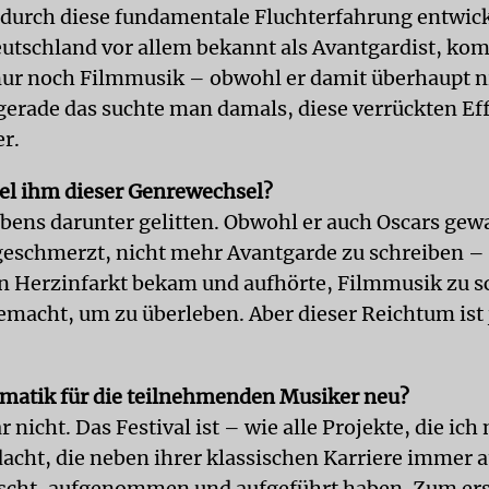
 durch diese fundamentale Fluchterfahrung entwick
eutschland vor allem bekannt als Avantgardist, kom
 nur noch Filmmusik – obwohl er damit überhaupt n
 gerade das suchte man damals, diese verrückten Ef
er.
fiel ihm dieser Genrewechsel?
lebens darunter gelitten. Obwohl er auch Oscars gew
eschmerzt, nicht mehr Avantgarde zu schreiben – 
en Herzinfarkt bekam und aufhörte, Filmmusik zu s
gemacht, um zu überleben. Aber dieser Reichtum ist
matik für die teilnehmenden Musiker neu?
 nicht. Das Festival ist – wie alle Projekte, die ich
acht, die neben ihrer klassischen Karriere immer a
scht, aufgenommen und aufgeführt haben. Zum er