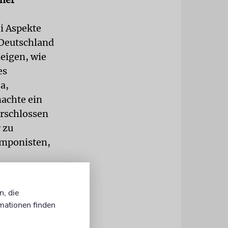
ei Aspekte
n Deutschland
eigen, wie
es
a,
achte ein
erschlossen
 zu
omponisten,
n, die
re Werke
mationen finden
sie zur