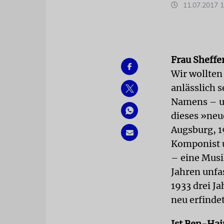
11.07.2017 1
Frau Sheffer
Wir wollten
anlässlich 
Namens – ur
dieses »neu
Augsburg, 1
Komponist u
– eine Musi
Jahren unfa
1933 drei J
neu erfinde
Ist Ben-Hai