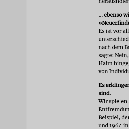
heraushole
... ebenso 
»Neuerfindu
Es ist vor a
unterschied
nach dem Br
sagte: Nein,
Haim hingeg
von Individ
Es erklinge
sind.
Wir spielen 
Entfremdung
Beispiel, d
und 1964 in