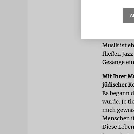
Welche Kom
A
Leo Smit et
Musik Leicht
ermordet. D
Musik ist eh
fließen Ja
Gesänge ein
Mit Ihrer M
jüdischer 
Es begann da
wurde. Je ti
mich gewiss
Menschen übe
Diese Lebens