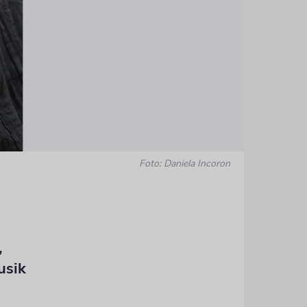
Foto: Daniela Incoron
,
usik