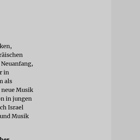
ken,
bräischen
n Neuanfang,
r in
m als
g neue Musik
on in jungen
ch Israel
t und Musik
cher