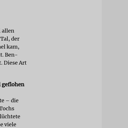
 allen
Tal, der
ael kam,
ät. Ben-
 Diese Art
l geflohen
te – die
 Tochs
lüchtete
e viele