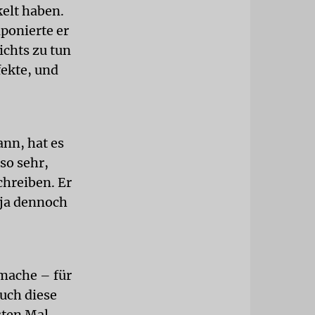
elt haben.
ponierte er
ichts zu tun
fekte, und
ann, hat es
so sehr,
chreiben. Er
 ja dennoch
 mache – für
uch diese
sten Mal