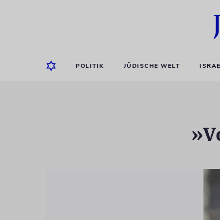
POLITIK
JÜDISCHE WELT
ISRA
»V