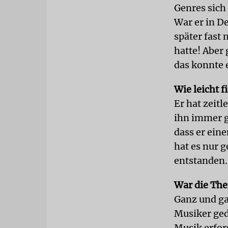
Genres sich
War er in D
später fast
hatte! Aber
das konnte 
Wie leicht 
Er hat zeit
ihn immer g
dass er ein
hat es nur 
entstanden.
War die The
Ganz und gar
Musiker ged
Musik erfor