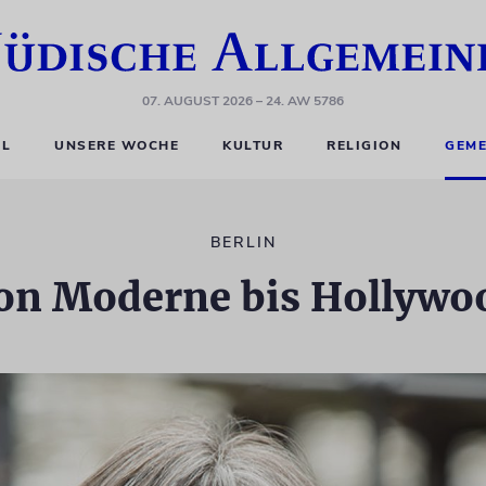
07. AUGUST 2026
– 24. AW 5786
EL
UNSERE WOCHE
KULTUR
RELIGION
GEME
BERLIN
on Moderne bis Hollywo