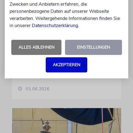
Zwecken und Anbietern erfahren, die
Jüdische Gemeinde zeichnet
personenbezogene Daten auf unserer Webseite
Jugendengagement mit
verarbeiten. Weitergehende Informationen finden Sie
Beni-Bloch-Preis aus
in unserer
Datenschutzerklärung
.
»Wir ehren unser langjähriges
Vorstandsmitglied Benjamin Bloch sel.A. und
ALLES ABLEHNEN
EINSTELLUNGEN
erinnern damit an seinen Einsatz für die
jüdische Gemeinschaft«, sagt der
Vorstandvorsitzende der Gemeinde, Benjamin
AKZEPTIEREN
Graumann
01.06.2026