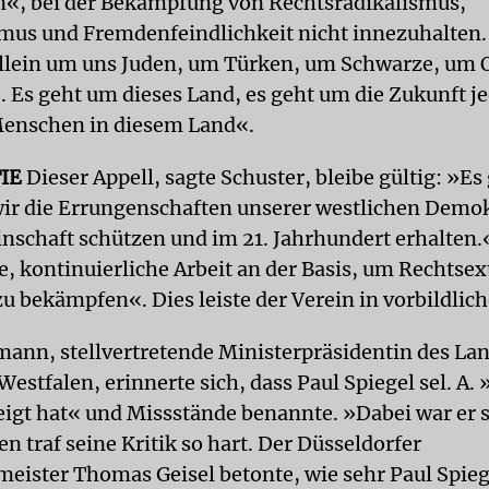
«, bei der Bekämpfung von Rechtsradikalismus,
mus und Fremdenfeindlichkeit nicht innezuhalten
allein um uns Juden, um Türken, um Schwarze, um 
 Es geht um dieses Land, es geht um die Zukunft j
Menschen in diesem Land«.
IE
Dieser Appell, sagte Schuster, bleibe gültig: »Es
wir die Errungenschaften unserer westlichen Demo
schaft schützen und im 21. Jahrhundert erhalten.
e, kontinuierliche Arbeit an der Basis, um Rechts
u bekämpfen«. Dies leiste der Verein in vorbildlich
mann, stellvertretende Ministerpräsidentin des La
estfalen, erinnerte sich, dass Paul Spiegel sel. A
eigt hat« und Missstände benannte. »Dabei war er s
 traf seine Kritik so hart. Der Düsseldorfer
eister Thomas Geisel betonte, wie sehr Paul Spieg