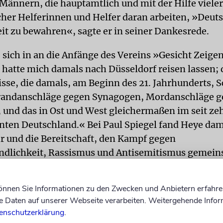
Männern, die hauptamtlich und mit der Hilfe vieler
her Helferinnen und Helfer daran arbeiten, »Deut
it zu bewahren«, sagte er in seiner Dankesrede.
 sich in an die Anfänge des Vereins »Gesicht Zeige
 hatte mich damals nach Düsseldorf reisen lassen; 
isse, die damals, am Beginn des 21. Jahrhunderts, 
randanschläge gegen Synagogen, Mordanschläge 
, und das in Ost und West gleichermaßen im seit ze
nten Deutschland.« Bei Paul Spiegel fand Heye dam
r und die Bereitschaft, den Kampf gegen
ndlichkeit, Rassismus und Antisemitismus gemein
iegel wurde neben Michel Friedman Mitglied des e
von »Gesicht Zeigen!«.
können Sie Informationen zu den Zwecken und Anbietern erfahre
Daten auf unserer Webseite verarbeiten. Weitergehende Infor
T
Dass dieser Kampf bis heute noch traurige Aktuali
enschutzerklärung
.
eye in seiner Ansprache: »Es geht – immer noch –