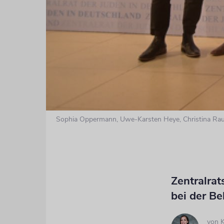
Sophia Oppermann, Uwe-Karsten Heye, Christina Rau,
Zentralrat
bei der B
von
K