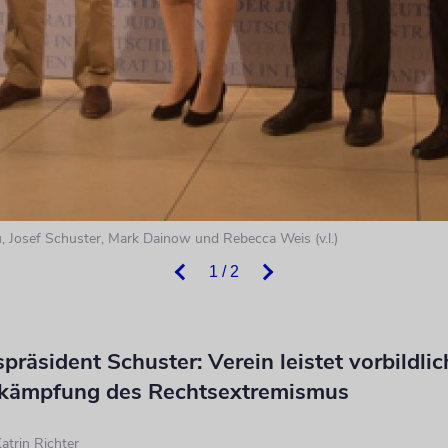
 Josef Schuster, Mark Dainow und Rebecca Weis (v.l.)
1 / 2
spräsident Schuster: Verein leistet vorbildlic
ekämpfung des Rechtsextremismus
atrin Richter