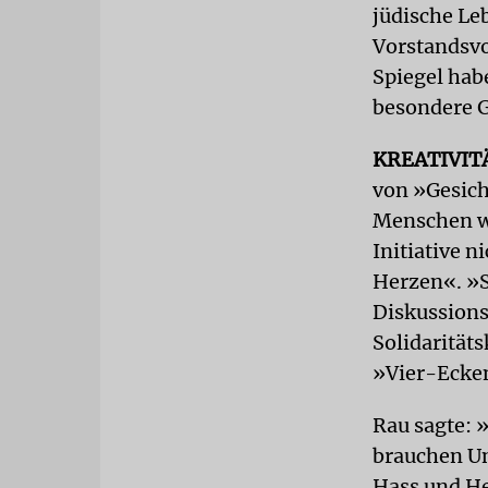
jüdische Le
Vorstandsvo
Spiegel hab
besondere 
KREATIVIT
von »Gesicht
Menschen wi
Initiative 
Herzen«. »S
Diskussions
Solidarität
»Vier-Ecken
Rau sagte: 
brauchen Unt
Hass und He