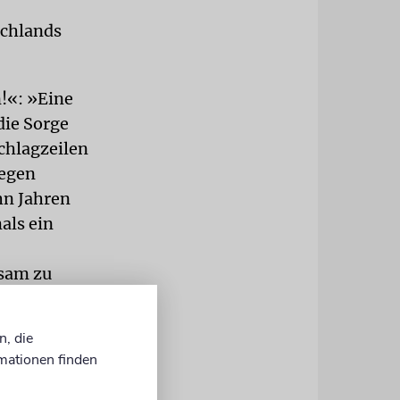
schlands
n!«: »Eine
die Sorge
Schlagzeilen
gegen
hn Jahren
als ein
sam zu
rsten
n, die
mationen finden
tät hat,
 ganz