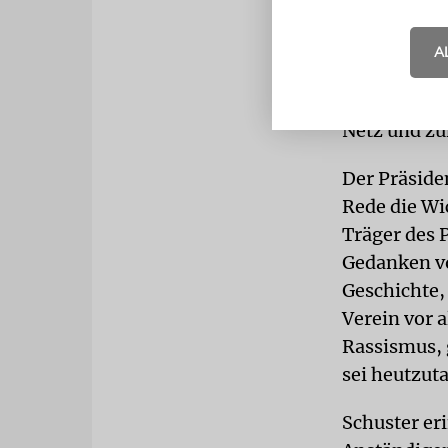
praktisch d
rechten Ran
A
gegen Flüch
Flüchtlings
Netz und zu
Der Präsiden
Rede die Wi
Träger des P
Gedanken von
Geschichte,
Verein vor 
Rassismus, 
sei heutzuta
Schuster er