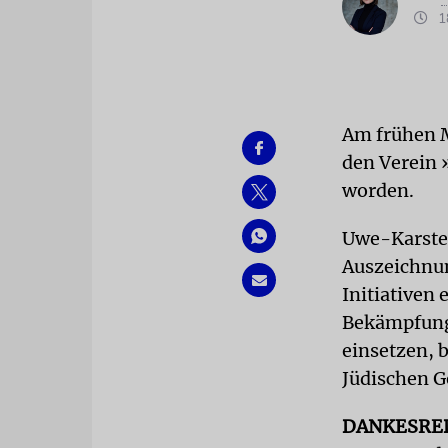
18
Am frühen M
den Verein 
worden.
Uwe-Karsten
Auszeichnun
Initiativen 
Bekämpfung
einsetzen, 
Jüdischen G
DANKESRE