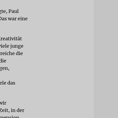
te, Paul
Das war eine
reativität
viele junge
reiche die
die
gen,
ele das
wir
eit, in der
imension