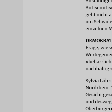
Anständigen
Antisemitis
geht nicht 
um Schwule.
einzelnen 
DEMOKRAT
Frage, wie 
Wertegemein
»beharrlich
nachhaltig z
Sylvia Löhr
Nordrhein-W
Gesicht gez
und deswegen
Oberbürgerm