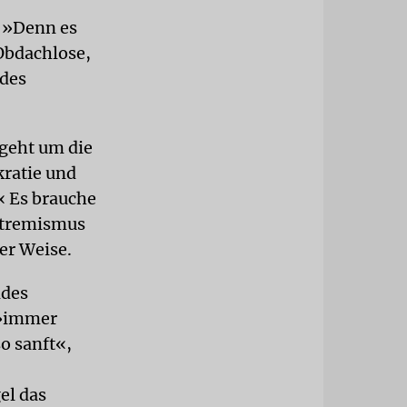
. »Denn es
Obdachlose,
edes
 geht um die
kratie und
« Es brauche
extremismus
er Weise.
ndes
. »immer
o sanft«,
el das