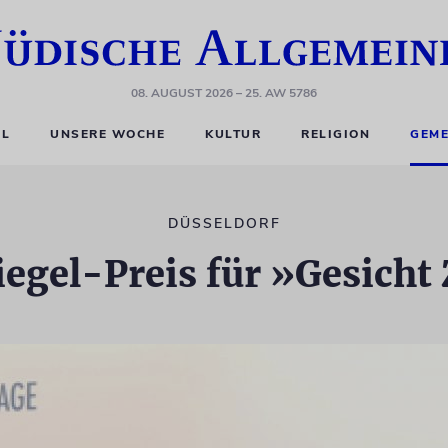
08. AUGUST 2026
– 25. AW 5786
EL
UNSERE WOCHE
KULTUR
RELIGION
GEME
DÜSSELDORF
egel-Preis für »Gesicht