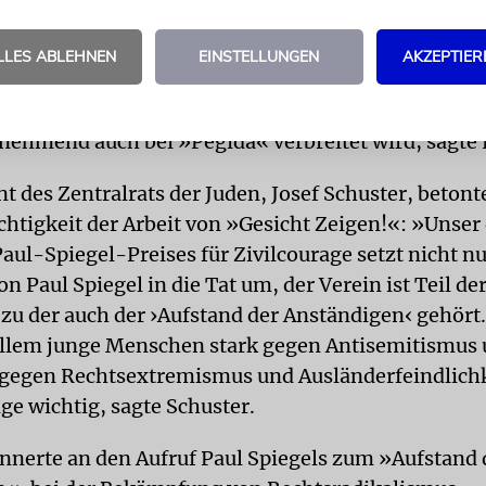
arum, Flüchtlinge vor der aggressiven Gewaltbereit
des der Gesellschaft zu schützen.« Mehr als 1000 
LLES ABLEHNEN
EINSTELLUNGEN
AKZEPTIER
tlinge, auch auf Helfer, und Dutzende Brandansch
unterkünfte seien das Ergebnis einer Hetzkampagn
nehmend auch bei »Pegida« verbreitet wird, sagte 
t des Zentralrats der Juden, Josef Schuster, betonte
chtigkeit der Arbeit von »Gesicht Zeigen!«: »Unser 
aul-Spiegel-Preises für Zivilcourage setzt nicht nu
 Paul Spiegel in die Tat um, der Verein ist Teil de
 zu der auch der ›Aufstand der Anständigen‹ gehört
allem junge Menschen stark gegen Antisemitismus
gegen Rechtsextremismus und Ausländerfeindlich
ge wichtig, sagte Schuster.
innerte an den Aufruf Paul Spiegels zum »Aufstand 