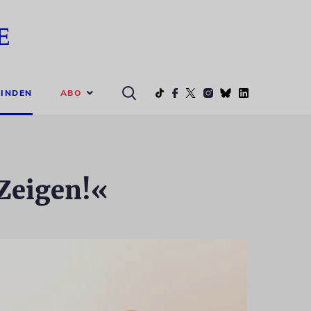
ABO
INDEN
 Zeigen!«