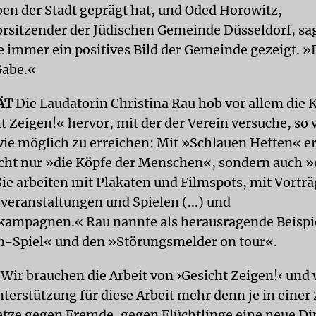
ben der Stadt geprägt hat, und Oded Horowitz,
rsitzender der Jüdischen Gemeinde Düsseldorf, sag
e immer ein positives Bild der Gemeinde gezeigt. »
Gabe.«
ÄT
Die Laudatorin Christina Rau hob vor allem die K
 Zeigen!« hervor, mit der der Verein versuche, so 
e möglich zu erreichen: Mit »Schlauen Heften« er
nicht nur »die Köpfe der Menschen«, sondern auch »
ie arbeiten mit Plakaten und Filmspots, mit Vorträ
veranstaltungen und Spielen (...) und
skampagnen.« Rau nannte als herausragende Beispi
-Spiel« und den »Störungsmelder on tour«.
»Wir brauchen die Arbeit von ›Gesicht Zeigen!‹ und 
erstützung für diese Arbeit mehr denn je in einer Z
tze gegen Fremde, gegen Flüchtlinge eine neue D