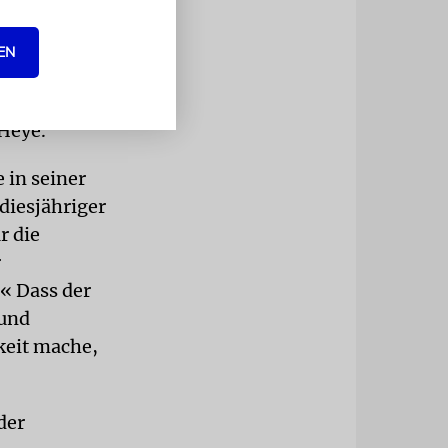
schaft des
Attacken
EN
läge gegen
e, die im
Heye.
 in seiner
diesjähriger
r die
r
.« Dass der
 und
keit mache,
der