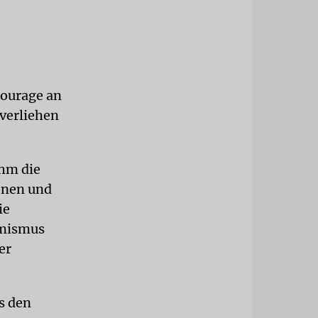
courage an
 verliehen
ahm die
sonen und
ie
emismus
er
s den