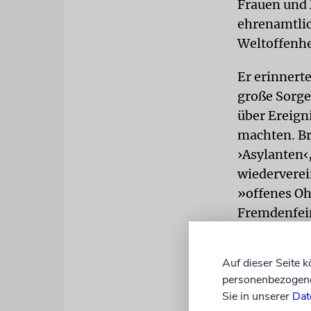
Frauen und 
ehrenamtlic
Weltoffenhe
Er erinnerte
große Sorge
über Ereign
machten. B
›Asylanten‹
wiederverei
»offenes Oh
Fremdenfei
führen«. Sp
Vorstandes 
Auf dieser Seite 
personenbezogene 
AKTUALITÄ
Sie in unserer
Dat
beschrieb H