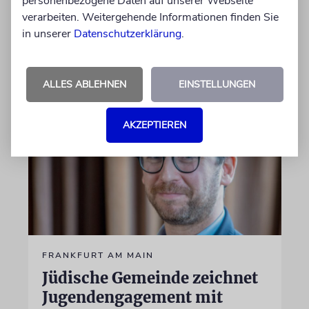
personenbezogene Daten auf unserer Webseite
jüdisches Leben beschlossen, um die jüdische
verarbeiten. Weitergehende Informationen finden Sie
Gemeinschaft zu fördern und zu schützen
in unserer
Datenschutzerklärung
.
17.06.2026
ALLES ABLEHNEN
EINSTELLUNGEN
AKZEPTIEREN
FRANKFURT AM MAIN
Jüdische Gemeinde zeichnet
Jugendengagement mit