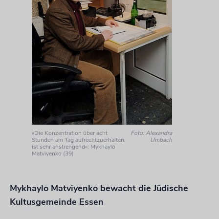
»Die Konzentration über acht
Foto: Alexandra
Stunden am Tag aufrechtzuerhalten,
Umbach
ist sehr anstrengend«: Mykhaylo
Matviyenko (39)
Mykhaylo Matviyenko bewacht die Jüdische
Kultusgemeinde Essen