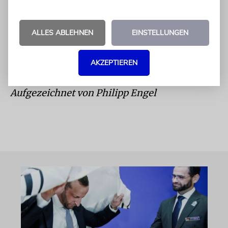
Lebensweg war. Für mich ist das jedes Mal
aufs Neue pures Glück.
ALLES ABLEHNEN
EINSTELLUNGEN
Ich glaube, jeder sollte seinen Job gerne
machen. Wenn nicht mit Liebe, warum dann
AKZEPTIEREN
überhaupt noch irgendetwas tun?
Aufgezeichnet von Philipp Engel