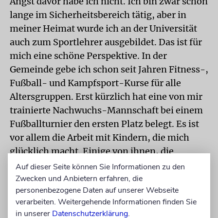
Angst davor habe ich nicht. Ich bin zwar schon
lange im Sicherheitsbereich tätig, aber in
meiner Heimat wurde ich an der Universität
auch zum Sportlehrer ausgebildet. Das ist für
mich eine schöne Perspektive. In der
Gemeinde gebe ich schon seit Jahren Fitness-,
Fußball- und Kampfsport-Kurse für alle
Altersgruppen. Erst kürzlich hat eine von mir
trainierte Nachwuchs-Mannschaft bei einem
Fußballturnier den ersten Platz belegt. Es ist
vor allem die Arbeit mit Kindern, die mich
glücklich macht. Einige von ihnen, die
inzwischen fast erwachsen sind und in China
Auf dieser Seite können Sie Informationen zu den
oder den Niederlanden studieren, kommen
Zwecken und Anbietern erfahren, die
personenbezogene Daten auf unserer Webseite
manchmal zu Besuch und sagen mir, dass
verarbeiten. Weitergehende Informationen finden Sie
meine Arbeit mit ihnen sehr wichtig für ihren
in unserer
Datenschutzerklärung
.