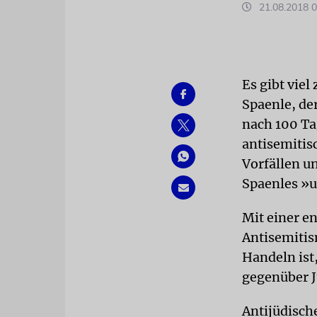
21.08.2018 0
Es gibt viel
Spaenle, de
nach 100 Ta
antisemitis
Vorfällen u
Spaenles »
Mit einer e
Antisemitis
Handeln ist
gegenüber J
Antijüdisch