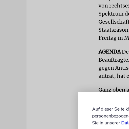
von rechtse
Spektrum de
Gesellschaft
Staatsräson
Freitag in 
AGENDA
Der
Beauftragte
gegen Antis
antrat, ha
Ganz oben au
antisemitis
Besuch der 
Auf dieser Seite 
damit bei d
personenbezogene 
hohes Maß 
Sie in unserer
Dat