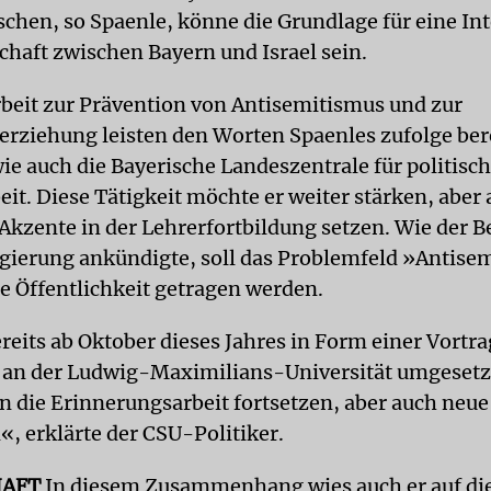
chen, so Spaenle, könne die Grundlage für eine In
chaft zwischen Bayern und Israel sein.
rbeit zur Prävention von Antisemitismus und zur
rziehung leisten den Worten Spaenles zufolge berei
ie auch die Bayerische Landeszentrale für politisc
it. Diese Tätigkeit möchte er weiter stärken, aber
 Akzente in der Lehrerfortbildung setzen. Wie der B
egierung ankündigte, soll das Problemfeld »Antise
ie Öffentlichkeit getragen werden.
ereits ab Oktober dieses Jahres in Form einer Vortr
 an der Ludwig-Maximilians-Universität umgesetz
 die Erinnerungsarbeit fortsetzen, aber auch neu
«, erklärte der CSU-Politiker.
HAFT
In diesem Zusammenhang wies auch er auf di