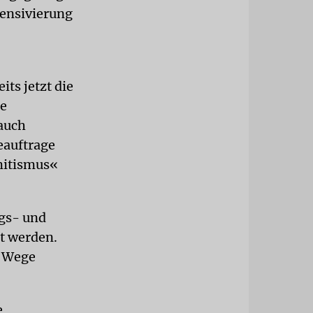
tensivierung
ts jetzt die
he
 auch
eauftrage
mitismus«
ags- und
t werden.
e Wege
e