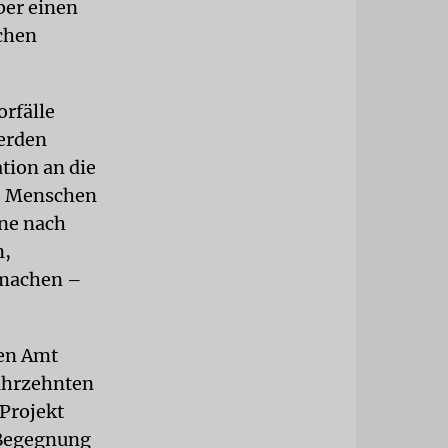
ber einen
schen
orfälle
werden
tion an die
ie Menschen
nne nach
n,
 machen –
uen Amt
Jahrzehnten
Projekt
e Begegnung