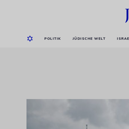
POLITIK
JÜDISCHE WELT
ISRA