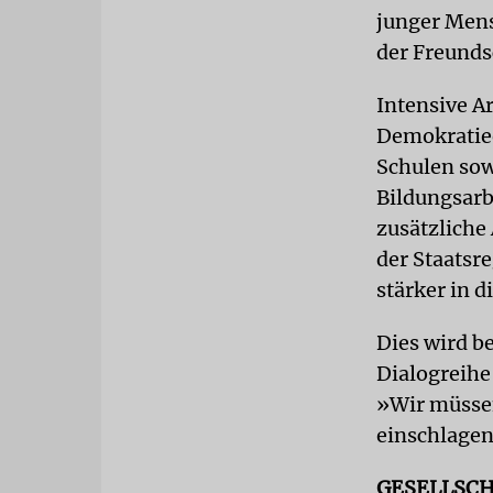
junger Mens
der Freunds
Intensive A
Demokratiee
Schulen sow
Bildungsarbe
zusätzliche
der Staatsr
stärker in d
Dies wird b
Dialogreihe
»Wir müssen
einschlagen
GESELLSC