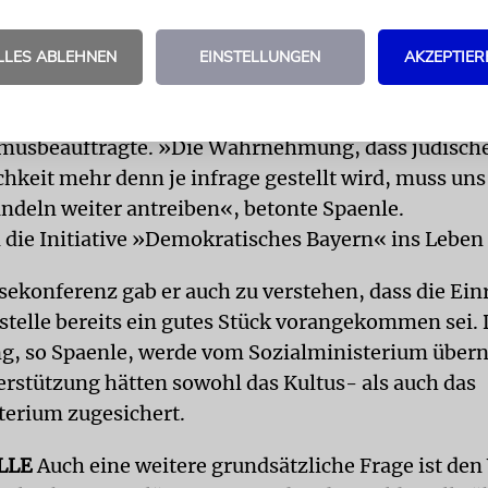
nobloch hatte bei dieser Gelegenheit auch auf die f
schen Antisemitismus und Israelhass hingewiesen
LLES ABLEHNEN
EINSTELLUNGEN
AKZEPTIER
o die IKG-Präsidentin, sei dafür ein besonders ein
ber derartige Entwicklungen sorgt sich auch der
musbeauftragte. »Die Wahrnehmung, dass jüdische
chkeit mehr denn je infrage gestellt wird, muss uns
deln weiter antreiben«, betonte Spaenle.
l die Initiative »Demokratisches Bayern« ins Leben 
ssekonferenz gab er auch zu verstehen, dass die Ein
stelle bereits ein gutes Stück vorangekommen sei. 
ng, so Spaenle, werde vom Sozialministerium übe
erstützung hätten sowohl das Kultus- als auch das
erium zugesichert.
LLE
Auch eine weitere grundsätzliche Frage ist de