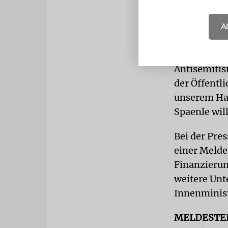
Charlotte K
Grenzen zwi
A
Bewegung, s
Beispiel. Ü
Antisemitis
der Öffentli
unserem Han
Spaenle wil
Bei der Pre
einer Melde
Finanzieru
weitere Unt
Innenminist
MELDESTE