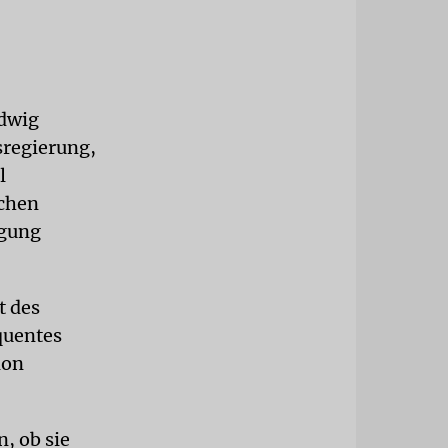
udwig
sregierung,
l
ichen
ugung
t des
quentes
ion
, ob sie