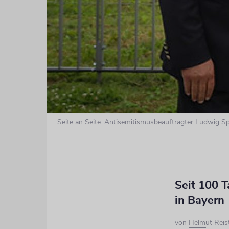
Seite an Seite: Antisemitismusbeauftragter Ludwig S
Seit 100 
in Bayern
von
Helmut Reis