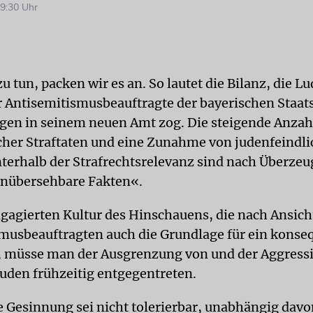
9:30 Uhr
 zu tun, packen wir es an. So lautet die Bilanz, die L
r Antisemitismus­beauftragte der bayerischen Staat
gen in seinem neuen Amt zog. Die steigende Anzah
cher Straftaten und eine Zunahme von judenfeindl
nterhalb der Strafrechtsrelevanz sind nach Überze
unübersehbare Fakten«.
ngagierten Kultur des Hinschauens, die nach Ansich
musbeauftragten auch die Grundlage für ein konse
, müsse man der Ausgrenzung von und der Aggress
uden frühzeitig entgegentreten.
e Gesinnung sei nicht tolerierbar, unabhängig davon