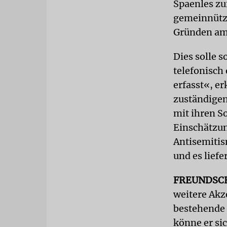
Spaenles zu
gemeinnützi
Gründen am
Dies solle s
telefonisch
erfasst«, er
zuständigen
mit ihren S
Einschätzun
Antisemitis
und es lief
FREUNDSC
weitere Akze
bestehende 
könne er si