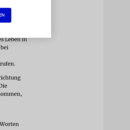
ließenden
. Die BDS-
EN
dringliches
s Leben in
 bei
rufen.
richtung
Die
rnommen,
n Worten