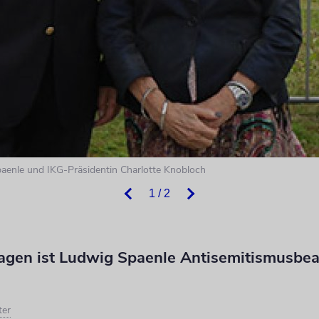
paenle und IKG-Präsidentin Charlotte Knobloch
1 / 2
Tagen ist Ludwig Spaenle Antisemitismusbea
ter