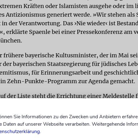
xtremen Kräften oder Islamisten ausgehe oder im 
s Antizionismus generiert werde. »Wir stehen als S
 in der Verantwortung. Das ›Nie wieder‹ ist Bestand
«, erklärte Spaenle bei einer Pressekonferenz am
München.
 frühere bayerische Kultusminister, der im Mai sei
r der bayerischen Staatsregierung für jüdisches Le
emitismus, für Erinnerungsarbeit und geschichtlic
t ein Zehn-Punkte-Programm zur Agenda gemacht.
f der Liste steht die Errichtung einer Meldestelle 
che Vorfälle. Dieses Vorhaben hatte Ludwig Spaenl
Israelitischen Kultusgemeinde (IKG) näher erläuter
können Sie Informationen zu den Zwecken und Anbietern erfahre
er IKG-Präsidentin und den Mitgliedern des Vorstan
Daten auf unserer Webseite verarbeiten. Weitergehende Infor
an Zustimmung gestoßen.
enschutzerklärung
.