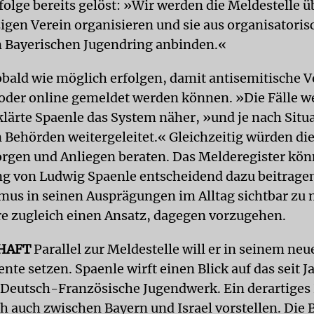
folge bereits gelöst: »Wir werden die Meldestelle ü
gen Verein organisieren und sie aus organisatori
 Bayerischen Jugendring anbinden.«
obald wie möglich erfolgen, damit antisemitische V
 oder online gemeldet werden können. »Die Fälle 
klärte Spaenle das System näher, »und je nach Situa
 Behörden weitergeleitet.« Gleichzeitig würden d
orgen und Anliegen beraten. Das Melderegister kö
g von Ludwig Spaenle entscheidend dazu beitrage
mus in seinen Ausprägungen im Alltag sichtbar zu
ere zugleich einen Ansatz, dagegen vorzugehen.
HAFT
Parallel zur Meldestelle will er in seinem ne
nte setzen. Spaenle wirft einen Blick auf das seit 
Deutsch-Französische Jugendwerk. Ein derartiges 
ch auch zwischen Bayern und Israel vorstellen. Di