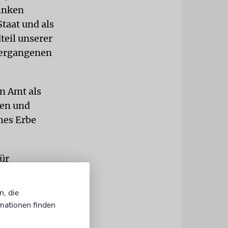
linken
taat und als
teil unserer
 vergangenen
n Amt als
ben und
hes Erbe
für
e bei einem
t und war
n, die
ds auf ein
mationen finden