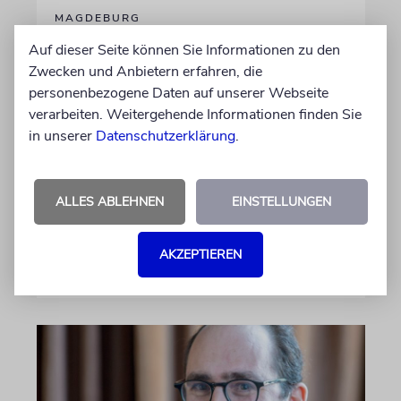
MAGDEBURG
Juden in Sachsen-Anhalt:
Auf dieser Seite können Sie Informationen zu den
Lebendige Gemeinden und
Zwecken und Anbietern erfahren, die
personenbezogene Daten auf unserer Webseite
Antisemitismus
verarbeiten. Weitergehende Informationen finden Sie
Nach dem antisemitischen Anschlag vom 9.
in unserer
Datenschutzerklärung
.
Oktober 2019 in Halle (Saale) hat Sachsen-
Anhalt 2020 ein Landesprogramm für
jüdisches Leben beschlossen, um die jüdische
ALLES ABLEHNEN
EINSTELLUNGEN
Gemeinschaft zu fördern und zu schützen
AKZEPTIEREN
17.06.2026