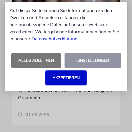
Auf dieser Seite können Sie Informationen zu den
Zwecken und Anbietern erfahren, die
personenbezogene Daten auf unserer Webseite
FRANKFURT AM MAIN
verarbeiten. Weitergehende Informationen finden Sie
Jüdische Gemeinde zeichnet
in unserer
Datenschutzerklärung
.
Jugendengagement mit
Beni-Bloch-Preis aus
ALLES ABLEHNEN
EINSTELLUNGEN
»Wir ehren unser langjähriges
Vorstandsmitglied Benjamin Bloch sel.A. und
erinnern damit an seinen Einsatz für die
AKZEPTIEREN
jüdische Gemeinschaft«, sagt der
Vorstandvorsitzende der Gemeinde, Benjamin
Graumann
01.06.2026