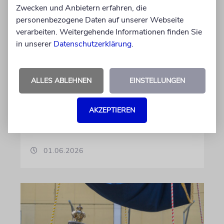
Zwecken und Anbietern erfahren, die
Jüdische Gemeinde zeichnet
personenbezogene Daten auf unserer Webseite
Jugendengagement mit
verarbeiten. Weitergehende Informationen finden Sie
Beni-Bloch-Preis aus
in unserer
Datenschutzerklärung
.
»Wir ehren unser langjähriges
Vorstandsmitglied Benjamin Bloch sel.A. und
ALLES ABLEHNEN
EINSTELLUNGEN
erinnern damit an seinen Einsatz für die
jüdische Gemeinschaft«, sagt der
Vorstandvorsitzende der Gemeinde, Benjamin
AKZEPTIEREN
Graumann
01.06.2026