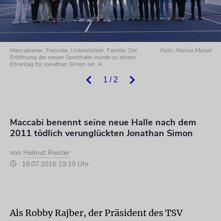
Maccabianer, Freunde, Unterstützer, Familie: Die
Foto: Marina Maisel
Eröffnung der neuen Sporthalle wurde zu einem
Ehrentag für Jonathan Simon sel. A.
1 / 2
Maccabi benennt seine neue Halle nach dem
2011 tödlich verunglückten Jonathan Simon
von
Helmut Reister
18.07.2016 19:19 Uhr
Als Robby Rajber, der Präsident des TSV