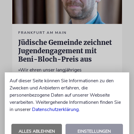
FRANKFURT AM MAIN
Jüdische Gemeinde zeichnet
Jugendengagement mit
Beni-Bloch-Preis aus
»Wir ehren unser langjähriges
Vorstandsmitglied Benjamin Bloch sel.A. und
Auf dieser Seite können Sie Informationen zu den
erinnern damit an seinen Einsatz für die
Zwecken und Anbietern erfahren, die
jüdische Gemeinschaft«, sagt der
personenbezogene Daten auf unserer Webseite
Vorstandvorsitzende der Gemeinde, Benjamin
verarbeiten. Weitergehende Informationen finden Sie
Graumann
in unserer
Datenschutzerklärung
.
01.06.2026
ALLES ABLEHNEN
EINSTELLUNGEN