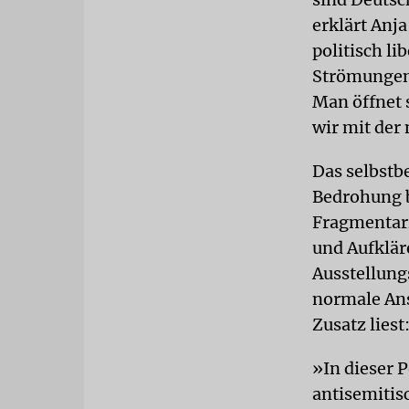
erklärt Anj
politisch li
Strömungen 
Man öffnet 
wir mit der
Das selbstb
Bedrohung b
Fragmentari
und Aufklär
Ausstellungs
normale Ans
Zusatz lies
»In dieser P
antisemitis