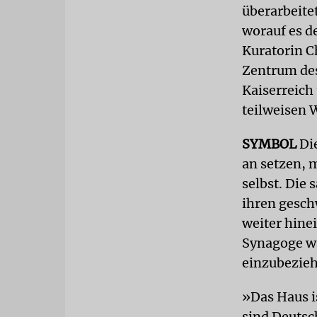
überarbeite
worauf es 
Kuratorin C
Zentrum des
Kaiserreich
teilweisen 
SYMBOL
Die
an setzen, m
selbst. Die
ihren gesch
weiter hine
Synagoge wa
einzubezieh
»Das Haus i
sind Deutsc