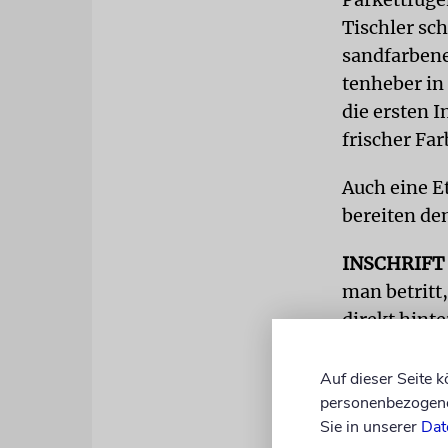
Tischler sch
sandfarbene
tenheber in
die ersten 
frischer Far
Auch eine E
bereiten de
INSCHRIFT
man betritt
direkt hint
Originalbuc
möge einzie
Auf dieser Seite 
personenbezogene 
und aufwend
Sie in unserer
Dat