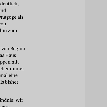
deutlich,
und
ynagoge als
von
 hin zum
t von Beginn
das Haus
eppen mit
ucher immer
nmal eine
ls bisher
ändnis: Wir
mmen«,