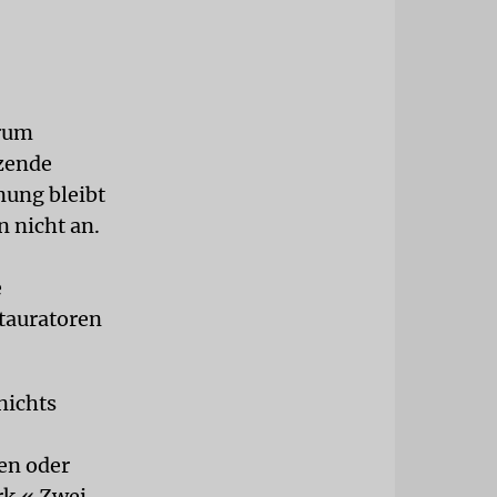
trum
tzende
nung bleibt
 nicht an.
e
tauratoren
nichts
en oder
rk.« Zwei