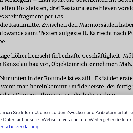
leifen Holzleisten, drei Restaurateure hieven vorsi
s Steinfragment per Las-
 die Raummitte. Zwischen den Marmorsäulen haben 
Infowände samt Texten aufgestellt. Es riecht nach P
be.
tage höher herrscht fieberhafte Geschäftigkeit: Mö
n Kanzelaufbau vor, Objekteinrichter nehmen Maß.
Nur unten in der Rotunde ist es still. Es ist der ers
, wenn man hereinkommt. Und der erste, der fertig i
er dem Eingang, thronen sie: die hebräischen
hstaben der Fassadeninschrift »Tuet auf die Pforte
hen das gerechte Volk, das die Treue wahrt« – go
können Sie Informationen zu den Zwecken und Anbietern erfahre
Daten auf unserer Webseite verarbeiten. Weitergehende Infor
ig restauriert wie die drei Kuppeln der ehemalige
enschutzerklärung
.