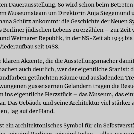
ten Dauerausstellung. So wird schon beim Betreten 
dem Museumsteam um Direktorin Anja Siegemund 
hana Schütz ankommt: die Geschichte der Neuen S
 Berliner jüdischen Lebens zu erzählen – zur Zeit 
 und Weimarer Republik, in der NS-Zeit ab 1933 bis
Wiederaufbau seit 1988.
 klaren Akzente, die die Ausstellungsmacher dami
achen auch deutlich, wer der eigentliche Star ist: 
 sandfarben getünchten Räume und ausladenden Tr
wungenen gusseisernen Geländern tragen die Bes
in ins eigentliche Herzstück – das Museum, das ei
r. Das Gebäude und seine Architektur viel stärker a
en, lag auf der Hand.
st ein architektonisches Symbol für ein Selbstverst
he, wir sind Berliner, wir sind Juden – alles zusa