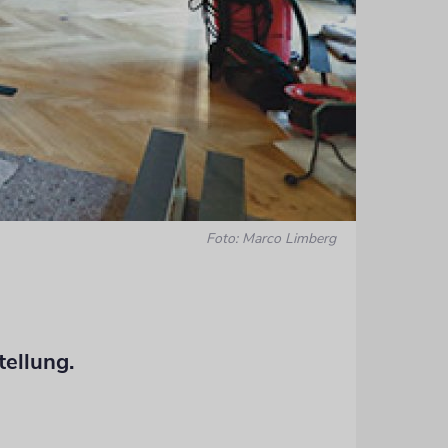
Foto: Marco Limberg
Noch ist vie
Nach achtm
ellung.