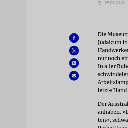
25.06.2018 1
Die Museum
Judaicum in
Handwerker 
nur noch ei
In aller Ru
schwindeler
Arbeitslamp
letzte Hand
Der Ausstra
anhaben. »E
ten«, schwä
Parkettfuge