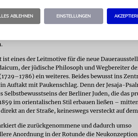
zählt heute zu den Touristenattraktionen Berlins
atz ist ein Band gelegt, darauf eingestickt seine Ü
LLES ABLEHNEN
EINSTELLUNGEN
AKZEPTIER
 Sprachen. Ein paar Meter abseits überblickt Moses
n den Eingangsbereich des Museums – seine weiß
 scheint die Buchstabenvitrine wohlwollend aus d
.
t ist eines der Leitmotive für die neue Dauerausstel
aicum, der jüdische Philosoph und Wegbereiter de
(1729–1786) ein weiteres. Beides bewusst ins Zen
ein Auftakt mit Paukenschlag. Denn der Jesaja-Psalm
s Selbstbewusstseins der Berliner Juden, die das p
1859 im orientalischen Stil erbauen ließen – mitten
 direkt an der Straße, keineswegs versteckt auf dem
arkiert die zurückgenommene und dadurch umso
lere Anordnung in der Rotunde die Neukonzeption