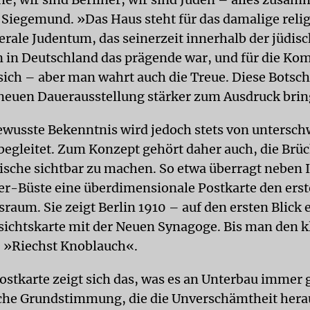
a Siegemund. »Das Haus steht für das damalige relig
berale Judentum, das seinerzeit innerhalb der jüdis
in Deutschland das prägende war, und für die Kom
sich – aber man wahrt auch die Treue. Diese Botsch
 neuen Dauerausstellung stärker zum Ausdruck bri
ewusste Bekenntnis wird jedoch stets von untersch
egleitet. Zum Konzept gehört daher auch, die Brü
sche sichtbar zu machen. So etwa überragt neben I
er-Büste eine überdimensionale Postkarte den ers
raum. Sie zeigt Berlin 1910 – auf den ersten Blick 
ichtskarte mit der Neuen Synagoge. Bis man den k
t: »Riechst Knoblauch«.
ostkarte zeigt sich das, was es an Unterbau immer 
che Grundstimmung, die die Unverschämtheit herau