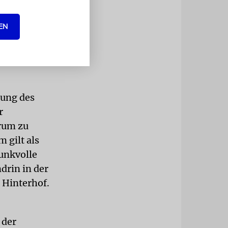
. Um den
bersetzung in
EN
e
er Ferne zu
lung des
r
trum zu
 gilt als
runkvolle
drin in der
 Hinterhof.
 der