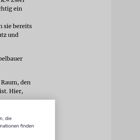
chtig ein
sie bereits
utz und
belbauer
te Raum, den
st. Hier,
n und es
ldglänzend
n, die
mationen finden
n Synagoge.