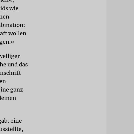
iös wie
chen
bination:
aft wollen
ngen.«
welliger
che und das
nschrift
ten
eine ganz
leinen
gab: eine
sstellte,