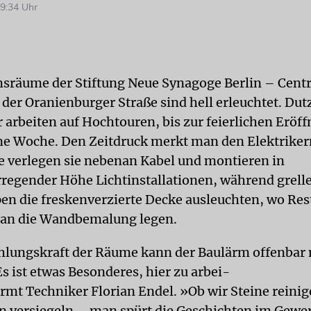
9:34 Uhr
sräume der Stiftung Neue Synagoge Berlin – Cen
 der Oranienburger Straße sind hell erleuchtet. Du
arbeiten auf Hochtouren, bis zur feierlichen Eröff
ne Woche. Den Zeitdruck merkt man den Elektrikern
he verlegen sie nebenan Kabel und montieren in
regender Höhe Lichtinstallationen, während grell
en die freskenverzierte Decke ausleuchten, wo Res
 an die Wandbemalung legen.
hlungskraft der Räume kann der Baulärm offenbar 
s ist etwas Besonderes, hier zu arbei-
rmt Techniker Florian Endel. »Ob wir Steine reinig
n versiegeln – man spürt die Geschichten im Gewe