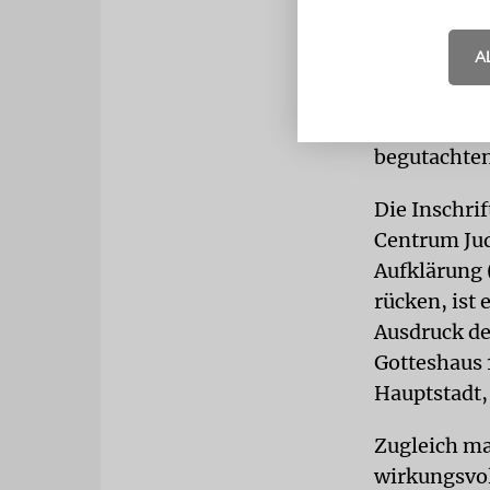
Das Museum 
biblischen S
A
mehr als 20
Mendelssoh
Marmorbüste
begutachten
Die Inschrif
Centrum Jud
Aufklärung 
rücken, ist 
Ausdruck de
Gotteshaus 
Hauptstadt,
Zugleich m
wirkungsvol