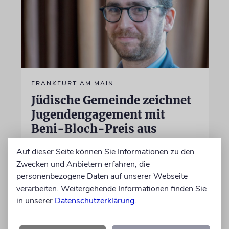
FRANKFURT AM MAIN
Jüdische Gemeinde zeichnet
Jugendengagement mit
Beni-Bloch-Preis aus
»Wir ehren unser langjähriges
Auf dieser Seite können Sie Informationen zu den
Vorstandsmitglied Benjamin Bloch sel.A. und
Zwecken und Anbietern erfahren, die
erinnern damit an seinen Einsatz für die
personenbezogene Daten auf unserer Webseite
jüdische Gemeinschaft«, sagt der
verarbeiten. Weitergehende Informationen finden Sie
Vorstandvorsitzende der Gemeinde, Benjamin
in unserer
Datenschutzerklärung
.
Graumann