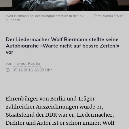
Wolf Biermann bei der Buchpräsentation in der IKG
Foto: Marina Maisel
München.
Der Liedermacher Wolf Biermann stellte seine
Autobiografie »Warte nicht auf bessre Zeiten!«
vor
von
Helmut Reister
05.12.2016 18:58 Uhr
Ehrenbürger von Berlin und Träger
zahlreicher Auszeichnungen wurde er,
Staatsfeind der DDR war er, Liedermacher,
Dichter und Autor ist er schon immer: Wolf