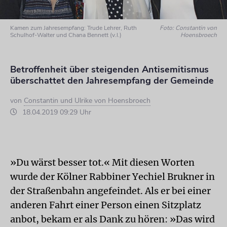
Kamen zum Jahresempfang: Trude Lehrer, Ruth
Foto: Constantin von
Schulhof-Walter und Chana Bennett (v.l.)
Hoensbroech
Betroffenheit über steigenden Antisemitismus
überschattet den Jahresempfang der Gemeinde
von
Constantin und Ulrike von Hoensbroech
18.04.2019 09:29 Uhr
»Du wärst besser tot.« Mit diesen Worten
wurde der Kölner Rabbiner Yechiel Brukner in
der Straßenbahn angefeindet. Als er bei einer
anderen Fahrt einer Person einen Sitzplatz
anbot, bekam er als Dank zu hören: »Das wird