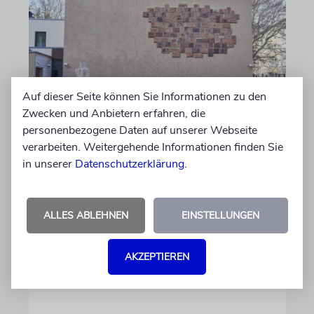
Auf dieser Seite können Sie Informationen zu den
Zwecken und Anbietern erfahren, die
personenbezogene Daten auf unserer Webseite
MAGDEBURG
verarbeiten. Weitergehende Informationen finden Sie
Juden in Sachsen-Anhalt:
in unserer
Datenschutzerklärung
.
Lebendige Gemeinden und
Antisemitismus
ALLES ABLEHNEN
EINSTELLUNGEN
Nach dem antisemitischen Anschlag vom 9.
Oktober 2019 in Halle (Saale) hat Sachsen-
Anhalt 2020 ein Landesprogramm für
AKZEPTIEREN
jüdisches Leben beschlossen, um die jüdische
Gemeinschaft zu fördern und zu schützen