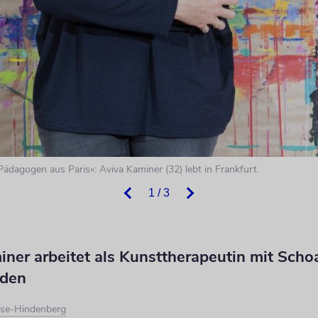
ädagogen aus Paris«: Aviva Kaminer (32) lebt in Frankfurt.
1 / 3
ner arbeitet als Kunsttherapeutin mit Scho
nden
se-Hindenberg