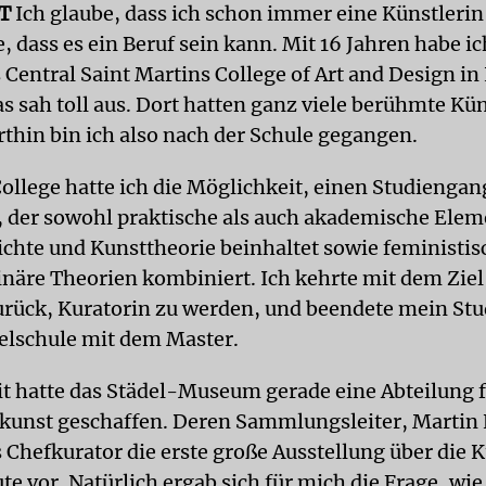
T
Ich glaube, dass ich schon immer eine Künstlerin
, dass es ein Beruf sein kann. Mit 16 Jahren habe i
s Central Saint Martins College of Art and Design i
s sah toll aus. Dort hatten ganz viele berühmte Kün
rthin bin ich also nach der Schule gegangen.
ollege hatte ich die Möglichkeit, einen Studiengan
, der sowohl praktische als auch akademische Elem
chte und Kunsttheorie beinhaltet sowie feministis
linäre Theorien kombiniert. Ich kehrte mit dem Zie
urück, Kuratorin zu werden, und beendete mein St
delschule mit dem Master.
eit hatte das Städel-Museum gerade eine Abteilung 
unst geschaffen. Deren Sammlungsleiter, Martin 
s Chefkurator die erste große Ausstellung über die 
te vor. Natürlich ergab sich für mich die Frage, wie