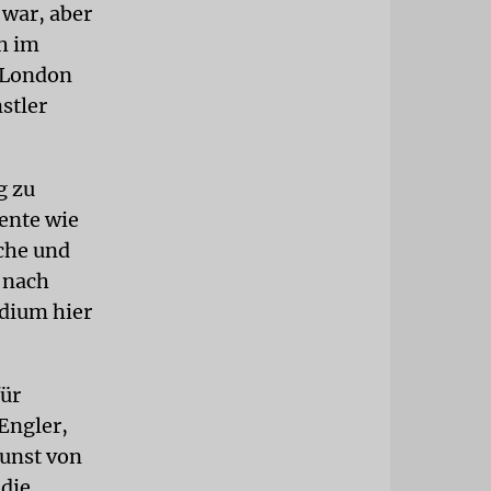
 war, aber
ch im
n London
stler
g zu
ente wie
che und
l nach
udium hier
für
Engler,
Kunst von
 die