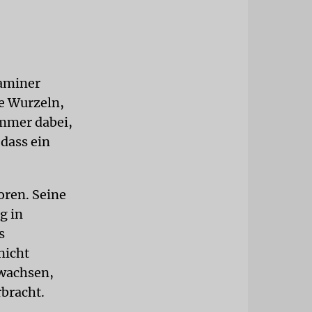
Kaminer
he Wurzeln,
mmer dabei,
 dass ein
oren. Seine
g in
s
nicht
ewachsen,
rbracht.