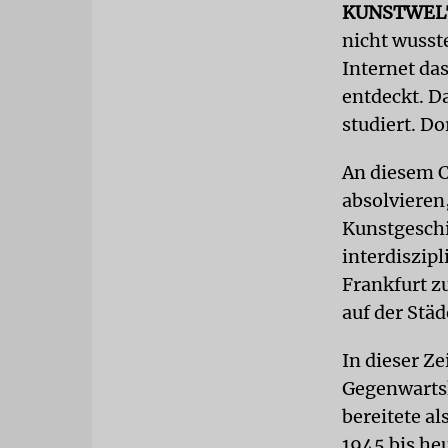
KUNSTWEL
nicht wusste
Internet da
entdeckt. Da
studiert. Do
An diesem C
absolvieren
Kunstgeschi
interdiszip
Frankfurt z
auf der Stä
In dieser Z
Gegenwartsk
bereitete al
1945 bis heu