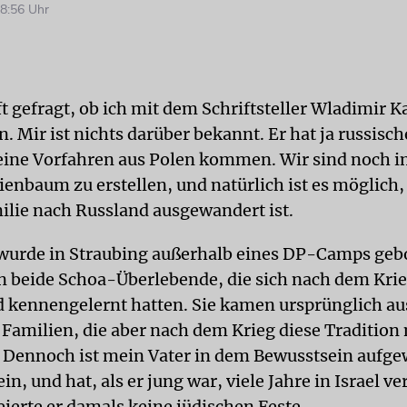
8:56 Uhr
ft gefragt, ob ich mit dem Schriftsteller Wladimir 
. Mir ist nichts darüber bekannt. Er hat ja russisc
ine Vorfahren aus Polen kommen. Wir sind noch i
enbaum zu erstellen, und natürlich ist es möglich,
milie nach Russland ausgewandert ist.
wurde in Straubing außerhalb eines DP-Camps geb
n beide Schoa-Überlebende, die sich nach dem Krie
 kennengelernt hatten. Sie kamen ursprünglich au
Familien, die aber nach dem Krieg diese Tradition 
. Dennoch ist mein Vater in dem Bewusstsein aufg
ein, und hat, als er jung war, viele Jahre in Israel ve
eierte er damals keine jüdischen Feste.