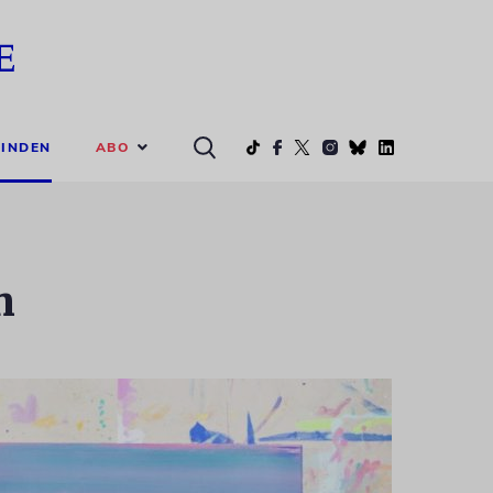
ABO
INDEN
n