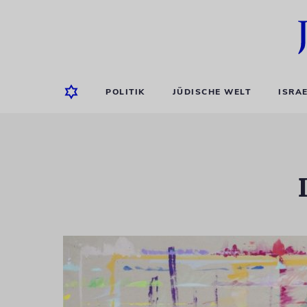
POLITIK
JÜDISCHE WELT
ISRA