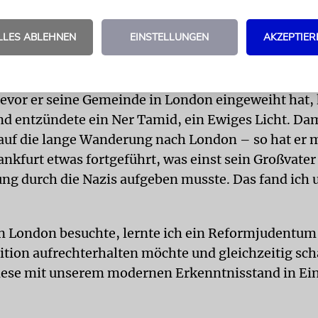
LLES ABLEHNEN
EINSTELLUNGEN
AKZEPTIER
inem Jahr sympathisiere ich mit dem Masorti-Jude
han Wittenberg, einen Masorti-Rabbiner aus Londo
re des früheren Rabbiners der Westend-Synagoge 
Bevor er seine Gemeinde in London eingeweiht hat,
nd entzündete ein Ner Tamid, ein Ewiges Licht. Dam
 auf die lange Wanderung nach London – so hat er 
ankfurt etwas fortgeführt, was einst sein Großvater 
ung durch die Nazis aufgeben musste. Das fand ich
 in London besuchte, lernte ich ein Reformjudentu
dition aufrechterhalten möchte und gleichzeitig sch
iese mit unserem modernen Erkenntnisstand in Ei