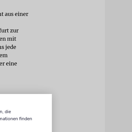
t aus einer
furt zur
en mit
ns jede
nem
er eine
mp
n, die
mationen finden