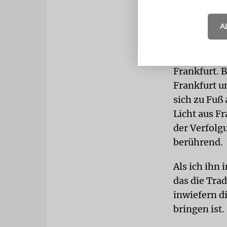
A
Seit etwa e
kenne Jonat
ein Nachfah
Frankfurt. 
Frankfurt u
sich zu Fuß
Licht aus Fr
der Verfolg
berührend.
Als ich ihn
das die Tra
inwiefern d
bringen ist.