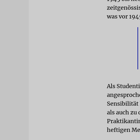
zeitgenössi
was vor 194
Als Student
angesprochen
Sensibilitä
als auch zu 
Praktikanti
heftigen Me