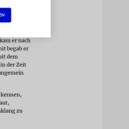
EN
ntum. Ich
n. Er ist
in
 kam er nach
it begab er
mit dem
in der Zeit
 ungemein
m kennen,
aut,
nklang zu