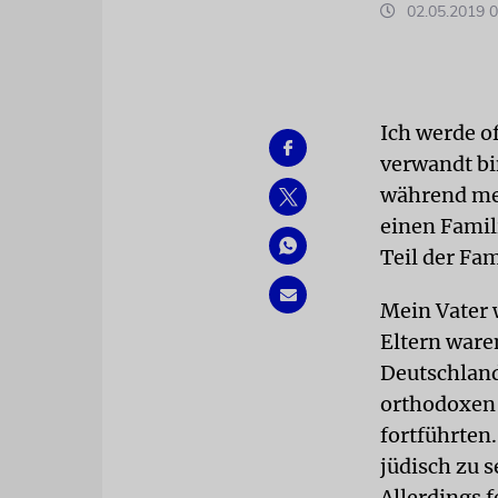
02.05.2019 0
Ich werde o
verwandt bin
während me
einen Famili
Teil der Fa
Mein Vater 
Eltern ware
Deutschland
orthodoxen 
fortführten
jüdisch zu s
Allerdings f