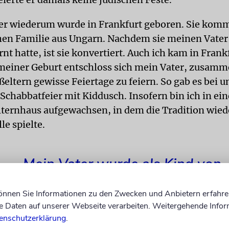
r wiederum wurde in Frankfurt geboren. Sie komm
hen Familie aus Ungarn. Nachdem sie meinen Vater
t hatte, ist sie konvertiert. Auch ich kam in Frank
meiner Geburt entschloss sich mein Vater, zusamm
ltern gewisse Feiertage zu feiern. So gab es bei u
Schabbatfeier mit Kiddusch. Insofern bin ich in ei
lternhaus aufgewachsen, in dem die Tradition wied
le spielte.
Mein Vater wurde als Kind von
Überlebenden in einem DP-Ca
können Sie Informationen zu den Zwecken und Anbietern erfahre
geboren.
Daten auf unserer Webseite verarbeiten. Weitergehende Infor
enschutzerklärung
.