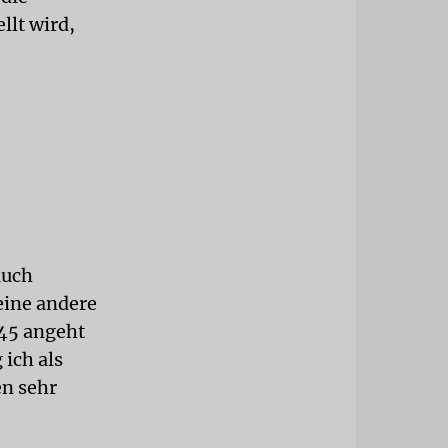
llt wird,
auch
 eine andere
945 angeht
 ich als
en sehr