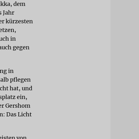
ukka, dem
s Jahr
der kürzesten
etzen,
uch in
 auch gegen
ng in
halb pflegen
cht hat, und
platz ein,
ler Gershom
: Das Licht
eisten von