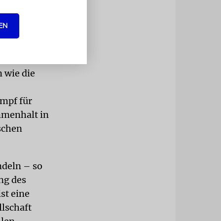
EN
, liebe
e diesen
ka. Wir
 wie die
mpf für
mmenhalt in
schen
ndeln – so
ng des
st eine
llschaft