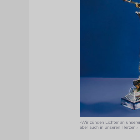
»Wir zünden Lichter an unsere
aber auch in unseren Herzen.«