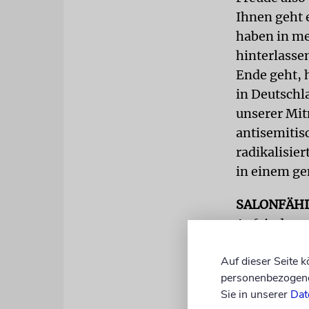
Ihnen geht 
haben in me
hinterlassen
Ende geht, 
in Deutschla
unserer Mit
antisemitis
radikalisie
in einem g
SALONFÄH
Anfeindung
und Solidari
Auf dieser Seite 
Elite. Doch
personenbezogene 
Stich. Ware
Sie in unserer
Dat
diesem Somm