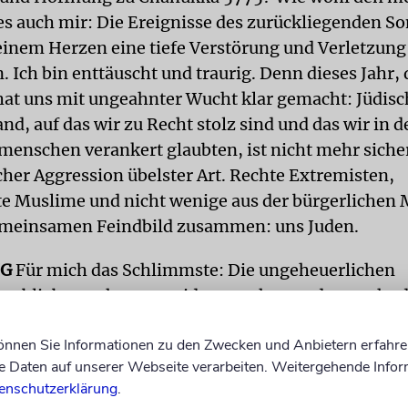
es auch mir: Die Ereignisse des zurückliegenden 
inem Herzen eine tiefe Verstörung und Verletzung
. Ich bin enttäuscht und traurig. Denn dieses Jahr,
hat uns mit ungeahnter Wucht klar gemacht: Jüdis
nd, auf das wir zu Recht stolz sind und das wir in 
menschen verankert glaubten, ist nicht mehr siche
cher Aggression übelster Art. Rechte Extremisten,
rte Muslime und nicht wenige aus der bürgerlichen 
emeinsamen Feindbild zusammen: uns Juden.
IG
Für mich das Schlimmste: Die ungeheuerlichen
en blieben nahezu unwidersprochen und ungeahnde
tät – wir fanden sie bei der politischen und gesells
können Sie Informationen zu den Zwecken und Anbietern erfahre
 unsere Mitbürger, unsere Mitmenschen – sie ließe
Daten auf unserer Webseite verarbeiten. Weitergehende Infor
n wir für sie noch Mit-Menschen? Die bittere Erken
enschutzerklärung
.
er lautet: Judenfeindlichkeit und antizionistisch