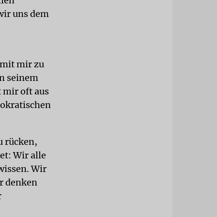
llen
wir uns dem
 mit mir zu
an seinem
 mir oft aus
mokratischen
u rücken,
t: Wir alle
wissen. Wir
ir denken
r