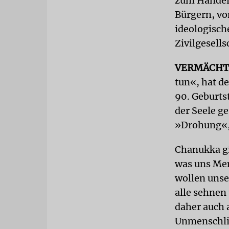
zum Handeln
Bürgern, vo
ideologisch
Zivilgesellsc
VERMÄCHT
tun«, hat d
90. Geburts
der Seele g
»Drohung«, 
Chanukka gi
was uns Men
wollen unse
alle sehnen
daher auch 
Unmenschli