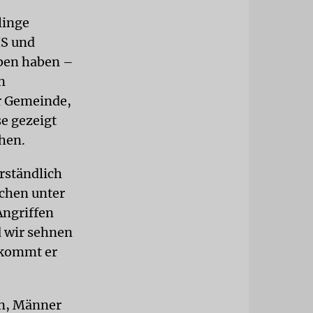
linge
IS und
eben haben –
n
r Gemeinde,
se gezeigt
ehen.
rständlich
ochen unter
Angriffen
d wir sehnen
e kommt er
en, Männer