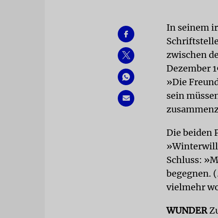
In seinem i
Schriftstel
zwischen d
Dezember 19
»Die Freund
sein müssen
zusammenzus
Die beiden 
»Winterwil
Schluss: »M
begegnen. (
vielmehr wo
WUNDER
Z