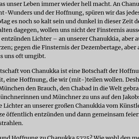
 was unser Leben immer wieder hell macht. An Chan
cht-Wunders und der Hoffnung, spüren wir das jede
ag es noch so kalt sein und dunkel in dieser Zeit 
alten dagegen, wollen uns nicht der Finsternis auss
 entzünden Lichter – an unserer Chanukkia, aber a
zen; gegen die Finsternis der Dezembertage, aber
s uns oft umgibt.
tschaft von Chanukka ist eine Botschaft der Hoffnu
it, eine Hoffnung, die wir (mit-)teilen wollen. Des
 München den Brauch, den Chabad in die Welt gebra
Münchnerinnen und Münchner zu uns auf den Jakobs
e Lichter an unserer großen Chanukkia vom Künst
e öffentlich entzünden und dann gemeinsam feiern
 strahlen.
 und Hoffnung zu Chanukka 5775? Wie wohl den m