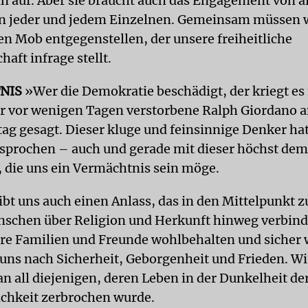
 auf. Aber sie braucht auch das Engagement von a
n jeder und jedem Einzelnen. Gemeinsam müssen 
en Mob entgegenstellen, der unsere freiheitliche
haft infrage stellt.
NIS
»Wer die Demokratie beschädigt, der kriegt es
er vor wenigen Tagen verstorbene Ralph Giordano 
tag gesagt. Dieser kluge und feinsinnige Denker hat
esprochen – auch und gerade mit dieser höchst de
die uns ein Vermächtnis sein möge.
bt uns auch einen Anlass, das in den Mittelpunkt z
schen über Religion und Herkunft hinweg verbinde
re Familien und Freunde wohlbehalten und sicher 
 uns nach Sicherheit, Geborgenheit und Frieden. W
an all diejenigen, deren Leben in der Dunkelheit de
chkeit zerbrochen wurde.