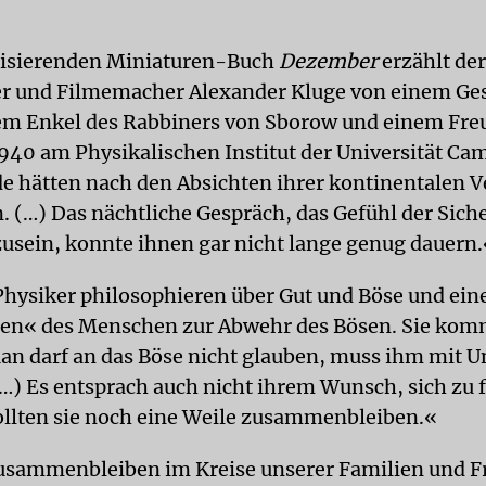
risierenden Miniaturen-Buch
Dezember
erzählt der
ler und Filmemacher Alexander Kluge von einem Ge
em Enkel des Rabbiners von Sborow und einem Fre
40 am Physikalischen Institut der Universität Ca
e hätten nach den Absichten ihrer kontinentalen Ve
. (…) Das nächtliche Gespräch, das Gefühl der Sich
ein, konnte ihnen gar nicht lange genug dauern.
Physiker philosophieren über Gut und Böse und ein
len« des Menschen zur Abwehr des Bösen. Sie ko
an darf an das Böse nicht glauben, muss ihm mit 
…) Es entsprach auch nicht ihrem Wunsch, sich zu 
llten sie noch eine Weile zusammenbleiben.«
usammenbleiben im Kreise unserer Familien und F