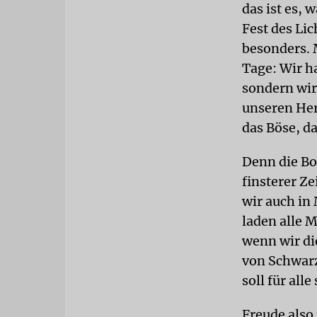
das ist es,
Fest des Li
besonders. M
Tage: Wir h
sondern wir
unseren Her
das Böse, da
Denn die Bo
finsterer Ze
wir auch in
laden alle 
wenn wir di
von Schwarz
soll für alle
Freude also