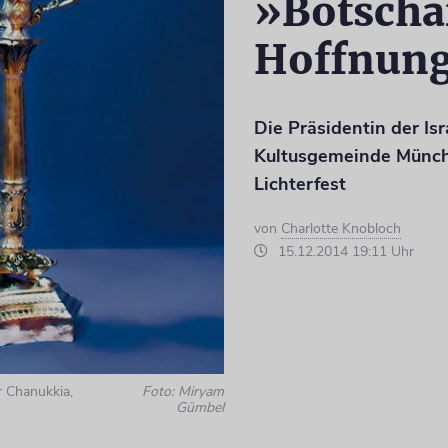
»Botschaf
Hoffnun
Die Präsidentin der Isr
Kultusgemeinde Münc
Lichterfest
von
Charlotte Knobloch
15.12.2014 19:11 Uhr
r Chanukkia,
Foto: Miryam
Gümbel