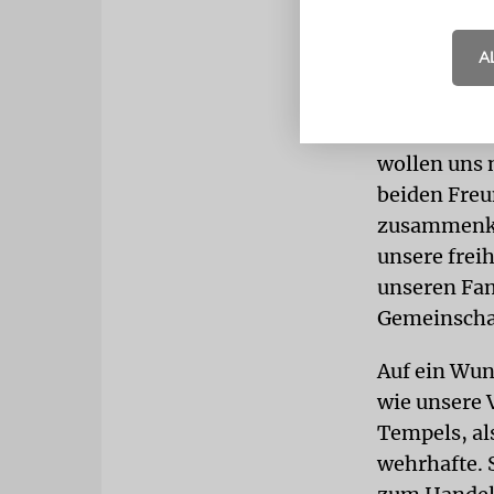
wieder salo
A
Und nun: Ch
Gemeindemit
brauchen wi
wollen uns 
beiden Freu
zusammenko
unsere frei
unseren Fam
Gemeinschaf
Auf ein Wun
wie unsere 
Tempels, al
wehrhafte. S