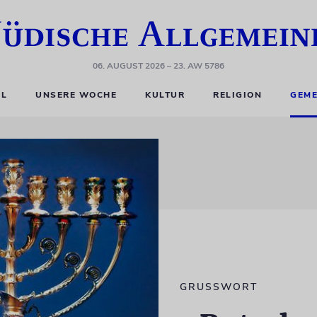
06. AUGUST 2026
– 23. AW 5786
EL
UNSERE WOCHE
KULTUR
RELIGION
GEME
GRUSSWORT