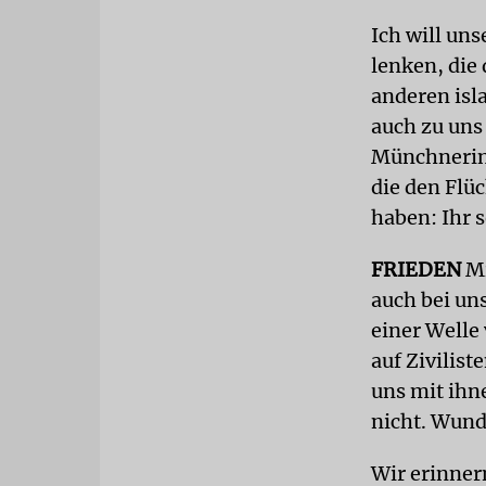
Ich will un
lenken, die
anderen isl
auch zu uns
Münchnerin
die den Flüc
haben: Ihr s
FRIEDEN
Mi
auch bei un
einer Welle
auf Zivilist
uns mit ihn
nicht. Wund
Wir erinner