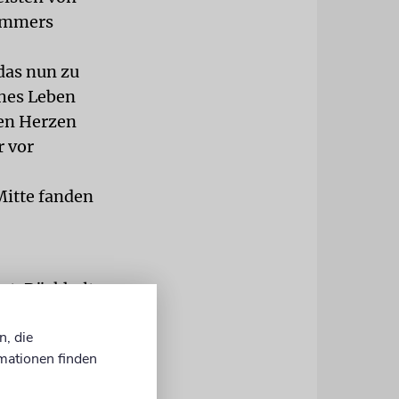
Sommers
 das nun zu
ches Leben
den Herzen
r vor
Mitte fanden
t. Rückhalt
chaftlichen
n, die
n uns im
mationen finden
ntnis aus
e Hetze sind