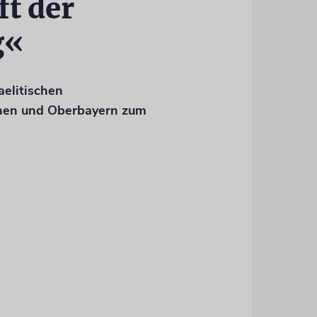
t der
g«
aelitischen
hen und Oberbayern zum