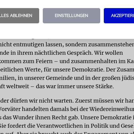
nfähig geworden.
LLES ABLEHNEN
EINSTELLUNGEN
AKZEPTIER
anukka – das Fest der Freude und der Hoffnung? Ja
glieder und Freunde, gerade in dunklen Zeiten wi
r die ermutigende, die helle Botschaft von Chanuk
nicht entmutigen lassen, sondern zusammenstehen
nde in ihrem nächtlichen Gespräch. Wir wollen
mmen zum Feiern – und zusammenhalten im Ka
heitlichen Werte, für unsere Demokratie. Der Zusa
ilien, in unserer Gemeinde und in der großen jüdi
t weltweit – das war immer unsere Stärke.
der dürfen wir nicht warten. Zuerst müssen wir ha
Vorväter handelten damals bei der Wiedereinweihu
s das Wunder ihnen Recht gab. Unsere Demokratie i
ie fordert die Verantwortlichen in Politik und Gese