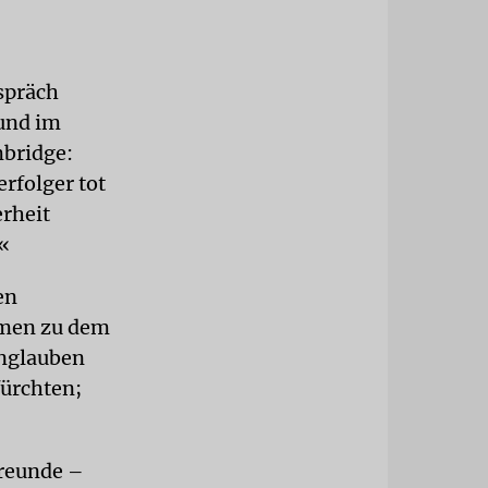
spräch
und im
mbridge:
rfolger tot
erheit
«
en
mmen zu dem
Unglauben
fürchten;
reunde –