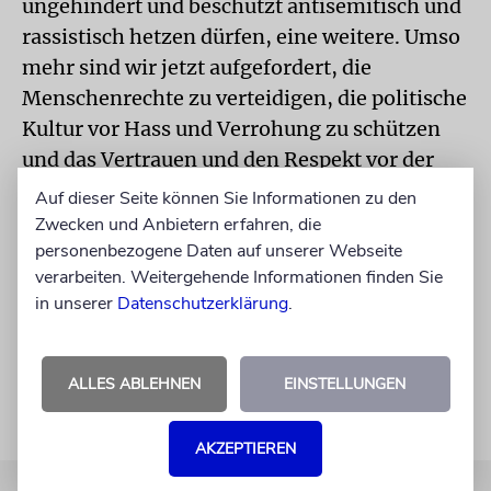
ungehindert und beschützt antisemitisch und
rassistisch hetzen dürfen, eine weitere. Umso
mehr sind wir jetzt aufgefordert, die
Menschenrechte zu verteidigen, die politische
Kultur vor Hass und Verrohung zu schützen
und das Vertrauen und den Respekt vor der
Staatsgewalt an breiter Front
Auf dieser Seite können Sie Informationen zu den
wiederherzustellen. Alle sind gefordert.
Zwecken und Anbietern erfahren, die
personenbezogene Daten auf unserer Webseite
Mit der Präsidentin der Israelitischen
verarbeiten. Weitergehende Informationen finden Sie
Kultusgemeinde München und Oberbayern
in unserer
Datenschutzerklärung
.
sprach Helmut Reister.
ALLES ABLEHNEN
EINSTELLUNGEN
AKZEPTIEREN